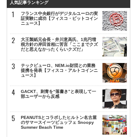
人気記事ランキング
フランス中央銀行がデジタルユーロの実
証実験に成功【フィスコ・ビットコイン
ニュース】
大王製紙元会長・井川意高氏、1兆円増
税方針の岸田首相に苦言「ここまでクズ
だと思えなかったくらいクズだ」
テックビューロ、NEM.io財団との業務
提携を発表【フィスコ・アルトコインニ
ュース】
GACKT、刺青を“落書き”と表現して一
部ユーザーから反感
PEANUTSとコラボしたヒルトン名古屋
のサマースイーツビュッフェ Snoopy
Summer Beach Time