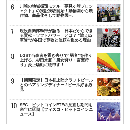
川崎の地域循環モデル「夢見ヶ崎プロジ
ェクト」の実証実験開始！動物園から農
作物、商品化そして動物園へ
現役自衛隊幹部が語る「日本だからでき
る貢献＝ソフトパワー」とは？ ”戦えぬ
軍隊”が各国で尊敬と信頼を集める理由
LGBT当事者を置き去りで”弱者”を作り
上げる…杉田水脈「魔女狩り・言葉狩
り」炎上騒動に物申す！
【期間限定】日本初上陸クラフトビール
とのペアリングディナー / ビール好き必
見
SEC、ビットコインETFの見直し期間を
来年に延期【フィスコ・ビットコインニ
ュース】