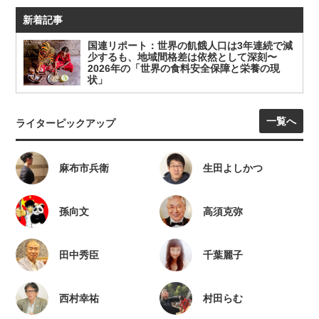
新着記事
国連リポート：世界の飢餓人口は3年連続で減
少するも、地域間格差は依然として深刻〜
2026年の「世界の食料安全保障と栄養の現
状」
一覧へ
ライターピックアップ
麻布市兵衛
生田よしかつ
孫向文
高須克弥
田中秀臣
千葉麗子
西村幸祐
村田らむ