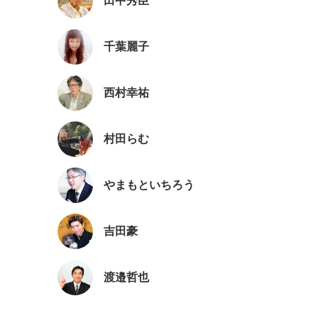
田中秀臣
千葉麗子
西村幸祐
村田らむ
やまもといちろう
吉田豪
渡邉哲也