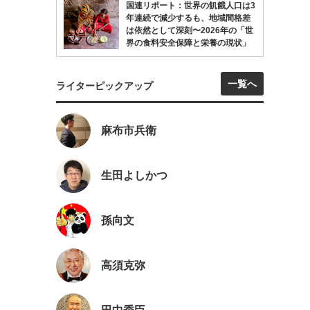
国連リポート：世界の飢餓人口は3
年連続で減少するも、地域間格差
は依然として深刻〜2026年の「世
界の食料安全保障と栄養の現状」
一覧へ
ライターピックアップ
麻布市兵衛
生田よしかつ
孫向文
高須克弥