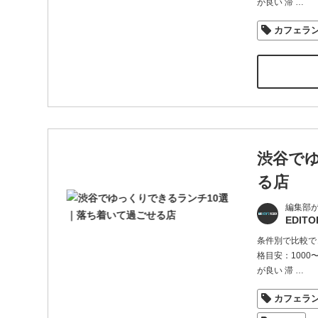
が良い 滞
…
カフェラ
渋谷で
る店
編集部
EDITO
条件別で比較でき
格目安：1000
が良い 滞
…
カフェラ