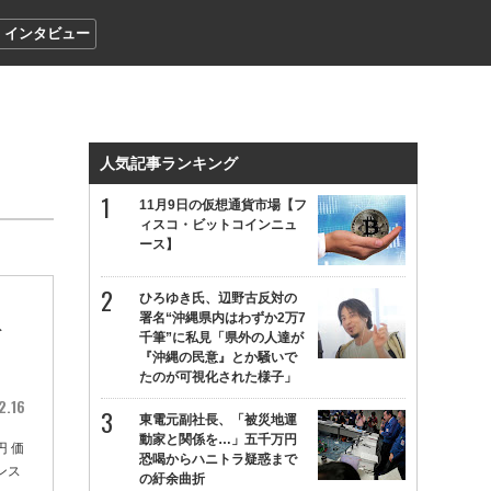
インタビュー
人気記事ランキング
11月9日の仮想通貨市場【フ
ィスコ・ビットコインニュ
ース】
ひろゆき氏、辺野古反対の
駅
署名“沖縄県内はわずか2万7
千筆”に私見「県外の人達が
『沖縄の民意』とか騒いで
たのが可視化された様子」
2.16
東電元副社長、「被災地運
動家と関係を…」五千万円
円 価
恐喝からハニトラ疑惑まで
ンス
の紆余曲折