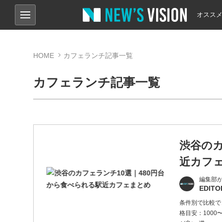
オスス
HOME
カフェランチ記事一覧
カフェランチ記事一覧
渋谷のカ
近カフ
編集部
EDITO
条件別で比較でき
格目安：1000