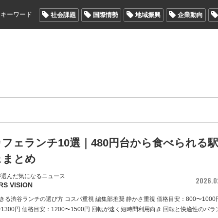
メキーワード
社会課題
国際情勢
地域振興
企業動向
フェランチ10選｜480円台から食べられる
ェまとめ
が選んだ気になるニュース
2026.0
RS VISION
る渋谷ランチの選び方 コスパ重視 編集部推奨 静かさ重視 価格目安：800〜1000
〜1300円 価格目安：1200〜1500円 回転が速く短時間利用向き 回転と快適性のバラ