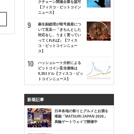
クチェーン関連企業を認可
【フィスコ・ビットコイン
ニュース】
麻生副総理が暗号資産につ
いて言及—「きちんとした
対応をし、うまく育ってい
ってくれれば」【フィス
コ・ビットコインニュー
ス】
ハッシュレート分析による
ビットコイン妥当価格は
9,361ドル【フィスコ・ビッ
トコインニュース】
新着記事
日本各地の祭りとグルメとお酒を
堪能「MATSURI JAPAN 2026」
高輪ゲートウェイで開催中