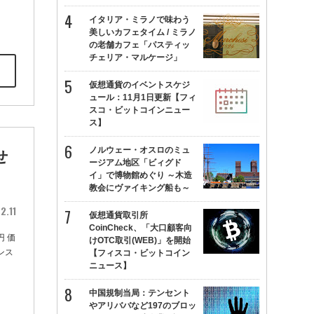
イタリア・ミラノで味わう
美しいカフェタイム / ミラノ
の老舗カフェ「パスティッ
チェリア・マルケージ」
仮想通貨のイベントスケジ
ュール：11月1日更新【フィ
スコ・ビットコインニュー
ス】
ノルウェー・オスロのミュ
せ
ージアム地区「ビィグド
イ」で博物館めぐり ～木造
教会にヴァイキング船も～
2.11
仮想通貨取引所
CoinCheck、「大口顧客向
円 価
けOTC取引(WEB)」を開始
ンス
【フィスコ・ビットコイン
ニュース】
中国規制当局：テンセント
やアリババなど197のブロッ