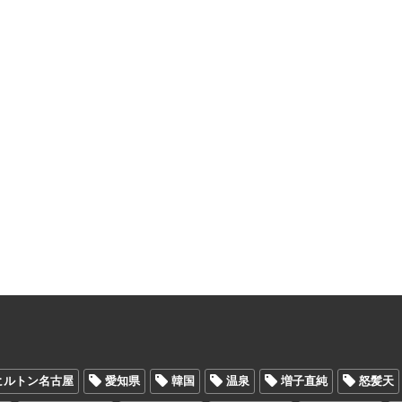
ヒルトン名古屋
愛知県
韓国
温泉
増子直純
怒髪天