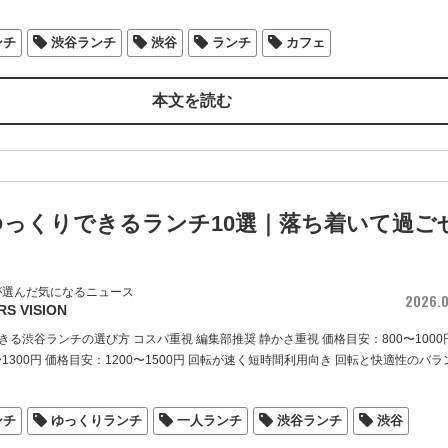
ンチ
渋谷ランチ
渋谷
ランチ
カフェ
本文を読む
ゆっくりできるランチ10選｜落ち着いて過ご
が選んだ気になるニュース
2026.0
RS VISION
る渋谷ランチの選び方 コスパ重視 編集部推奨 静かさ重視 価格目安：800〜1000
〜1300円 価格目安：1200〜1500円 回転が速く短時間利用向き 回転と快適性のバラ
ンチ
ゆっくりランチ
一人ランチ
渋谷ランチ
渋谷