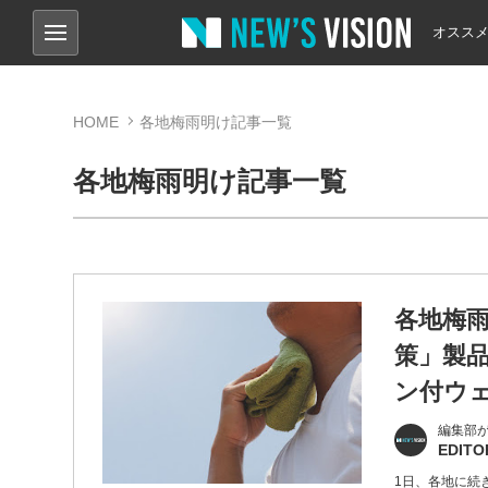
オスス
HOME
各地梅雨明け記事一覧
各地梅雨明け記事一覧
各地梅
策」製
ン付ウ
編集部
EDITO
1日、各地に続