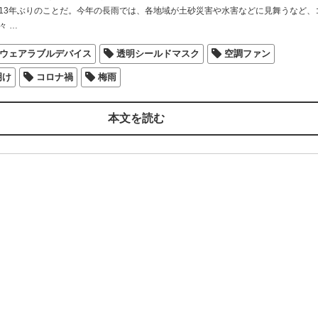
13年ぶりのことだ。今年の長雨では、各地域が土砂災害や水害などに見舞うなど、
々
…
ウェアラブルデバイス
透明シールドマスク
空調ファン
明け
コロナ禍
梅雨
本文を読む