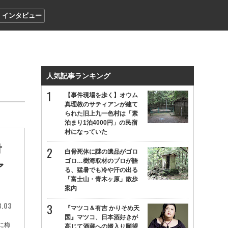
インタビュー
人気記事ランキング
【事件現場を歩く】オウム
真理教のサティアンが建て
られた旧上九一色村は「素
泊まり1泊4000円」の民宿
村になっていた
対
白骨死体に謎の遺品がゴロ
ゴロ…樹海取材のプロが語
ァ
る、猛暑でも冷や汗の出る
「富士山・青木ヶ原」散歩
案内
8.03
『マツコ＆有吉 かりそめ天
国』マツコ、日本酒好きが
に梅
高じて酒蔵への婿入り願望