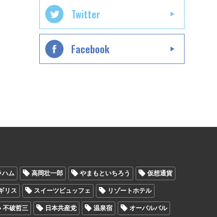
Twitter
Facebook
ラハム
高岡壮一郎
やまもといちろう
仮想通貨
ギリス
スイーツビュッフェ
リゾートホテル
不破哲三
日本共産党
温泉宿
オーパルパル