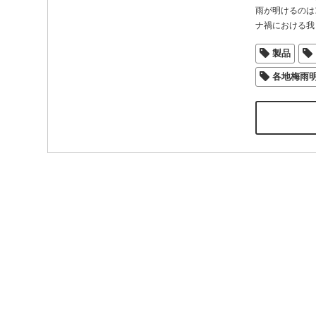
雨が明けるのは
ナ禍における我
製品
各地梅雨