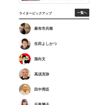
一覧へ
ライターピックアップ
麻布市兵衛
生田よしかつ
孫向文
高須克弥
田中秀臣
千葉麗子