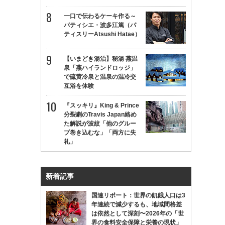
一口で伝わるケーキ作る～
パティシエ・波多江篤（パ
ティスリーAtsushi Hatae）
【いまどき湯治】秘湯 燕温
泉「燕ハイランドロッジ」
で硫黄冷泉と温泉の温冷交
互浴を体験
『スッキリ』King & Prince
分裂劇のTravis Japan絡め
た解説が波紋「他のグルー
プ巻き込むな」「両方に失
礼」
新着記事
国連リポート：世界の飢餓人口は3
年連続で減少するも、地域間格差
は依然として深刻〜2026年の「世
界の食料安全保障と栄養の現状」