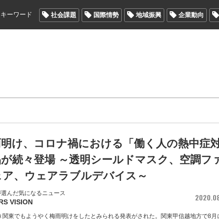
メキーワード
社会課題
国際情勢
地域振興
企業動向
雨明け、コロナ禍における「働く人の熱中症
品が続々登場 ～透明シールドマスク、空調フ
ェア、ウェアラブルデバイス～
が選んだ気になるニュース
2020.0
RS VISION
き関東でもようやく梅雨明けをしたとみられる発表がされた。関東甲信越地方で8月