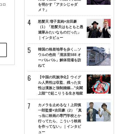
コロ
を明かす「アタシじゃダ
メ？」
怒髪天 増子直純×吉田豪
（1）「怒髪天はもともと愚
連隊みたいなものだった」
｜インタビュー
韓国の格差地帯を歩く…ソ
ウルの色街「清凉里588 オ
ーパルパル」解体現場を訪
ねて
【中国の民族浄化】ウイグ
ル人男性は収監、残った女
性は漢族と強制婚姻…”尖閣
上陸”で起こりうる生き地獄
カメラを止めるな！上田慎
一郎監督×吉田豪（2）「真
っ当に映画の専門学校とか
行ってたら、こういう映画
を作ってない」｜インタビ
ュー