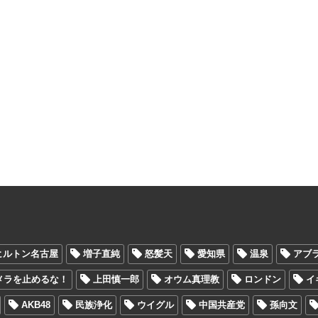
ヒルトン名古屋
増子直純
怒髪天
愛知県
温泉
アブ
メラを止めるな！
上田慎一郎
オウム真理教
ロンドン
イ
AKB48
民族浄化
ウイグル
中国共産党
孫向文