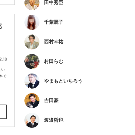
田中秀臣
千葉麗子
郡
ん
西村幸祐
2.10
村田らむ
ない
本で
やまもといちろう
吉田豪
渡邉哲也