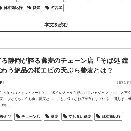
日本麺紀行
愛知
名古屋
本文を読む
ざる静岡が誇る蕎麦のチェーン店「そば処 鐘
味わう絶品の桜エビの天ぷら蕎麦とは？
2024.0
P!
牛丼などのファストフードとして多くの人々から愛されているジャンルの1つと言
麦。 ひとくちに立ち食い蕎麦といっても、様々なお店が存在している。 例えば、
の蕎
…
桜えび
チェーン店
蕎麦
立ち食い蕎麦
日本麺紀行