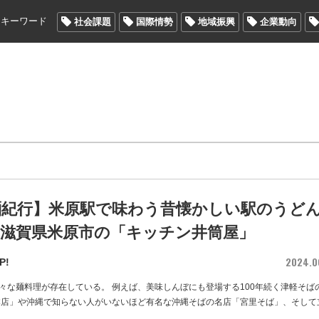
メキーワード
社会課題
国際情勢
地域振興
企業動向
麺紀行】米原駅で味わう昔懐かしい駅のうど
/ 滋賀県米原市の「キッチン井筒屋」
2024.0
P!
々な麺料理が存在している。 例えば、美味しんぼにも登場する100年続く津軽そば
本店」や沖縄で知らない人がいないほど有名な沖縄そばの名店「宮里そば」、そして
…