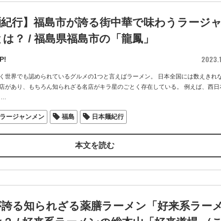
麺紀行】福島市が誇る街中華で味わうラージ
は？ / 福島県福島市の「龍鳳」
2023.1
P!
く世界でも認められているグルメの1つと言えばラーメン。 日本全国には数えきれ
店があり、もちろん知られざる名店がキラ星のごとく存在している。 例えば、西日
…
ラージャンメン
福島
日本麺紀行
本文を読む
が誇る知られざる薬膳ラーメン「好来系ラー