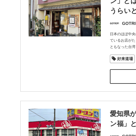
ン」とは
うらいど
GOTRI
日本のほぼ中央
ているお店がた
ともなった台湾
好来道場
愛知県
ン福」