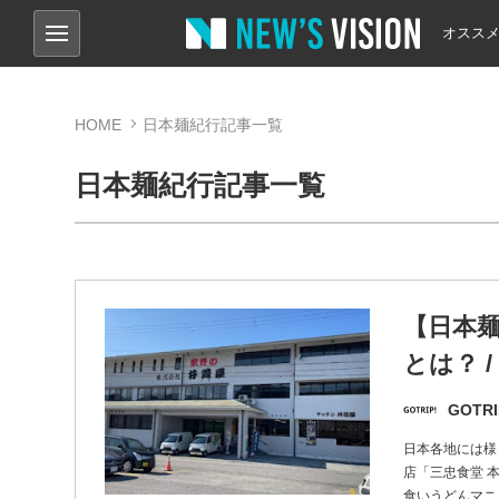
オスス
HOME
日本麺紀行記事一覧
日本麺紀行記事一覧
【日本
とは？ 
GOTRI
日本各地には様
店「三忠食堂 
食いうどんマニ