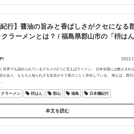
麺紀行】醤油の旨みと香ばしさがクセになる
クラーメンとは？ / 福島県郡山市の「枡は
2023.1
P!
く世界でも認められているグルメの1つと言えばラーメン。 日本全国には数えきれ
店があり、もちろん知られざる名店がキラ星のごとく存在している。 例えば、西日
…
ックラーメン
枡はん
郡山
福島
日本麺紀行
本文を読む