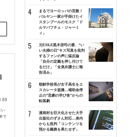
まるでヨーロッパの宮殿！
バルヤン一家が手掛けたイ
スタンブールのモスク「ド
ルマバフチェ・ジャーミ
ィ」
元EXILE黒木啓司の妻、“い
い夫婦の日”キス写真を批判
するファンの声に猛反論
「自分の定義を押し付けて
ミ
るだけ」「全員弁護士に報
告済み」
由
朝鮮学校長が女子高生をエ
スカレータ盗撮…補助金停
止の”悲劇の学び舎”からの
6.09
転落劇
ない
漫画村を巨大化させた大手
本で
出版社のずさん対応…身内
からも批判「コンテンツを
預かる義務を果たせず」