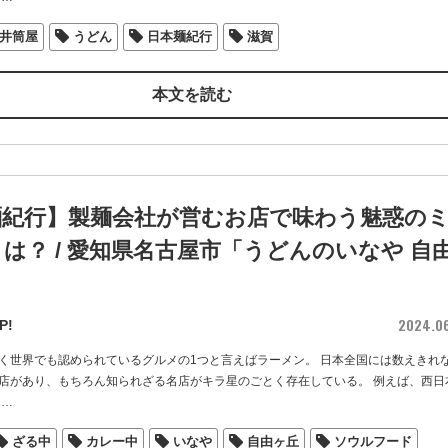
井筒屋
うどん
日本麺紀行
滋賀
本文を読む
麺紀行】製麺会社が営むお店で味わう魅惑の
は？ / 愛知県名古屋市「うどんのいなや 自
」
2024.0
P!
く世界でも認められているグルメの1つと言えばラーメン。 日本全国には数えきれ
店があり、もちろん知られざる名店がキラ星のごとく存在している。 例えば、西日
…
ざる中
カレー中
いなや
自由ヶ丘
ソウルフード