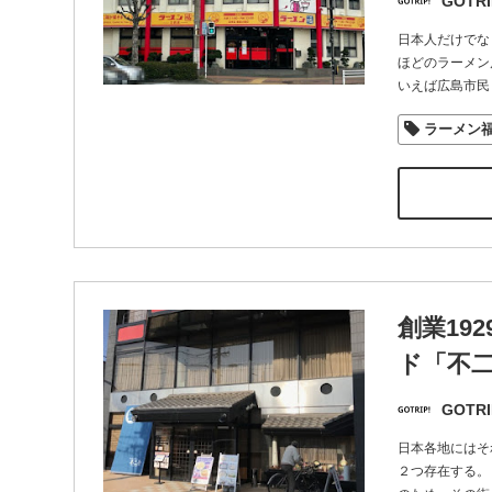
GOTRI
日本人だけでな
ほどのラーメン
いえば広島市民
ラーメン
創業19
ド「不
GOTRI
日本各地にはそ
２つ存在する。