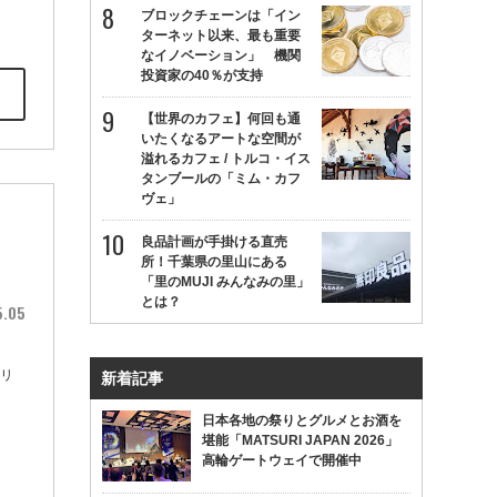
ブロックチェーンは「イン
ターネット以来、最も重要
なイノベーション」 機関
投資家の40％が支持
【世界のカフェ】何回も通
いたくなるアートな空間が
溢れるカフェ / トルコ・イス
タンブールの「ミム・カフ
ヴェ」
良品計画が手掛ける直売
所！千葉県の里山にある
「里のMUJI みんなみの里」
とは？
5.05
え
ボリ
新着記事
日本各地の祭りとグルメとお酒を
堪能「MATSURI JAPAN 2026」
高輪ゲートウェイで開催中