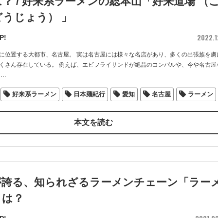
？ / 好来系ラーメンの総本山「好来道場 （
うじょう） 」
2022.1
P!
に位置する大都市、名古屋。 実は名古屋には様々な名店があり、多くの出張族を虜
くさん存在している。 例えば、エビフライサンドが絶品のコンパルや、今や名古屋
…
好来系ラーメン
日本麺紀行
愛知
名古屋
ラーメン
本文を読む
が誇る、知られざるラーメンチェーン「ラー
とは？