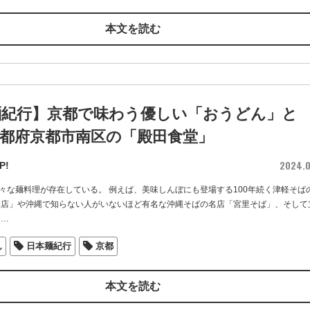
本文を読む
麺紀行】京都で味わう優しい「おうどん」と
 京都府京都市南区の「殿田食堂」
2024.0
P!
々な麺料理が存在している。 例えば、美味しんぼにも登場する100年続く津軽そば
本店」や沖縄で知らない人がいないほど有名な沖縄そばの名店「宮里そば」、そして
…
ん
日本麺紀行
京都
本文を読む