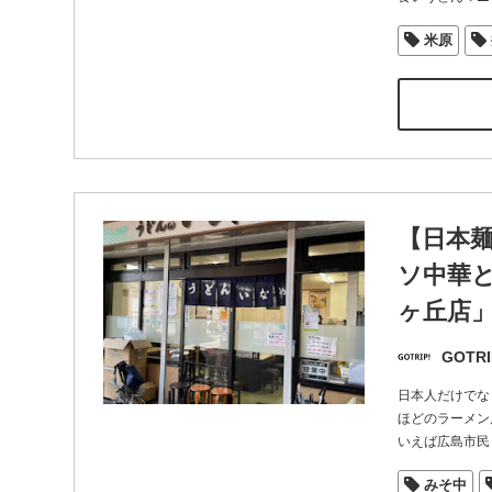
米原
【日本
ソ中華と
ヶ丘店
GOTRI
日本人だけでな
ほどのラーメン
いえば広島市民
みそ中