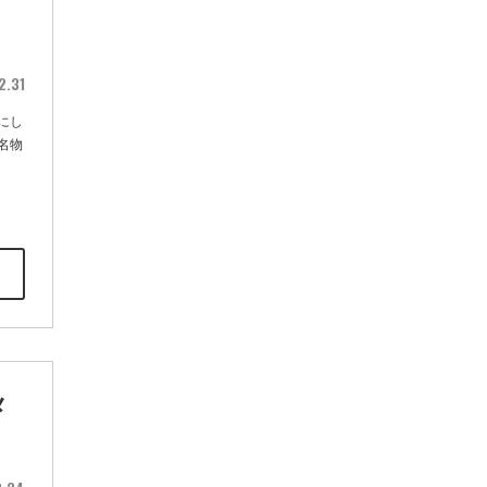
こ
2.31
にし
名物
メ