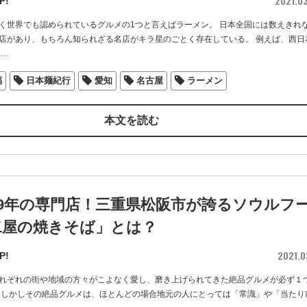
2021.0
P!
く世界でも認められているグルメの1つと言えばラーメン。 日本全国には数えきれ
店があり、もちろん知られざる名店がキラ星のごとく存在している。 例えば、西日
…
福
日本麺紀行
愛知
名古屋
ラーメン
本文を読む
29年の専門店！三重県松阪市が誇るソウルフ
二屋の焼きそば」とは？
2021.0
P!
れぞれの街や地域の方々がこよなく愛し、磨き上げられてきた絶品グルメが必ず１
 しかしその絶品グルメは、ほとんどの場合地元の人にとっては「常識」や「当たり