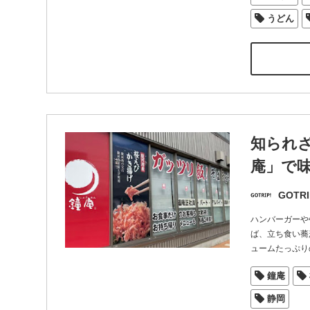
うどん
知られ
庵」で
GOTRI
ハンバーガーや
ば、立ち食い蕎
ュームたっぷり
鐘庵
静岡