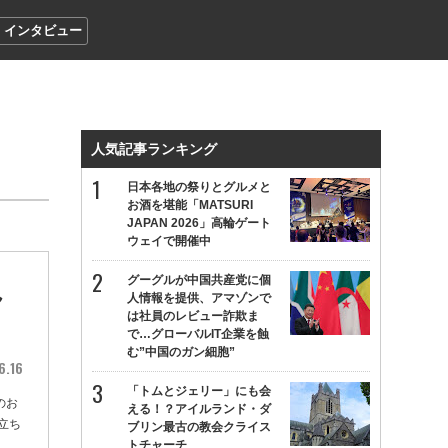
インタビュー
人気記事ランキング
日本各地の祭りとグルメと
お酒を堪能「MATSURI
JAPAN 2026」高輪ゲート
ウェイで開催中
グーグルが中国共産党に個
ん
人情報を提供、アマゾンで
は社員のレビュー詐欺ま
で…グローバルIT企業を蝕
む”中国のガン細胞”
6.16
「トムとジェリー」にも会
のお
える！？アイルランド・ダ
立ち
ブリン最古の教会クライス
トチャーチ