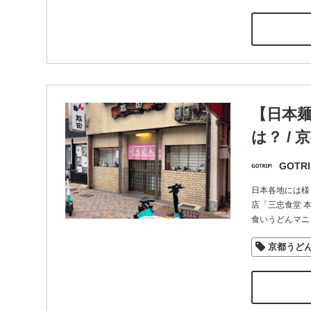
【日本
は？ /
GOTRI
日本各地には様
店「三忠食堂 
食いうどんマニ
京都うど