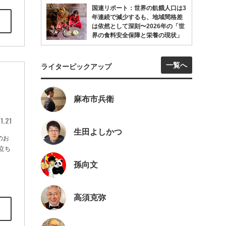
国連リポート：世界の飢餓人口は3
年連続で減少するも、地域間格差
は依然として深刻〜2026年の「世
界の食料安全保障と栄養の現状」
一覧へ
ライターピックアップ
麻布市兵衛
1.21
生田よしかつ
のお
立ち
孫向文
高須克弥