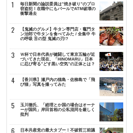
毎日新聞の論説委員は”焼き破り”のプロ
窃盗犯！在職中にもバールでATM破壊の
衝撃過去
【鬼滅のグルメ】牛タン専門店・竈門タ
ン治郎で牛タンを食べてみた / 全集中 牛
の呼吸 舌の型 鬼滅の刃!?
Ｗ杯で日本代表が健闘して東京五輪が近
づいてきた現在、「HINOMARU」日本
に忍び寄る”どす黒い空気”の正体とは？
【香川県】瀬戸内の猫島・佐柳島で「飛
び猫」写真を撮ってみた
玉川徹氏、「総理とか国の場合はオーナ
ーが国民」岸田首相の公私混同を厳しく
批判
日本共産党の最大タブー！不破哲三前議