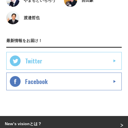
やまもといちろう
吉田豪
渡邉哲也
最新情報をお届け！
Twitter
Facebook
Newʼs visionとは？