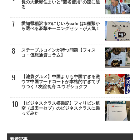
長の大豪邸住まいと”芸名使用”の謎に迫
る
愛知県稲沢市のにじいろcafe は5種類か
ら選べる豪華モーニングセットが人気！
ステーブルコインが持つ問題【フィス
コ・仮想通貨コラム】
【池袋グルメ】中国よりも中国すぎる激
ウマ中国フードコートが本格的すぎてザ
ワつく / 友誼食府 ユウギショクフ
【ビジネスクラス搭乗記】フィリピン航
空（成田ーセブ）のビジネスクラスに乗
ってみた
新着記事