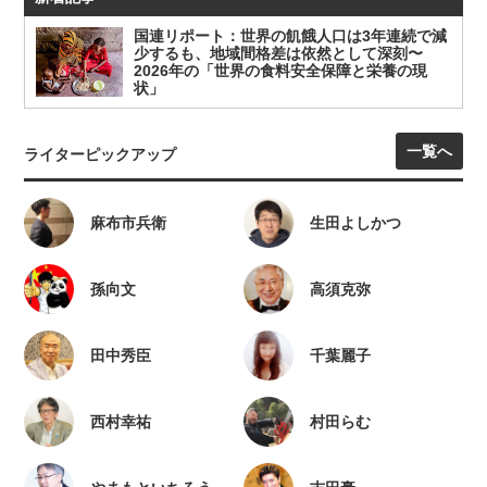
国連リポート：世界の飢餓人口は3年連続で減
少するも、地域間格差は依然として深刻〜
2026年の「世界の食料安全保障と栄養の現
状」
一覧へ
ライターピックアップ
麻布市兵衛
生田よしかつ
孫向文
高須克弥
田中秀臣
千葉麗子
西村幸祐
村田らむ