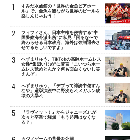
すみだ水族館の「世界の金魚ビアホー
ル」で、金魚を観ながら世界のビールを
楽しんじゃおう！
フィフィさん、日本主権を侵害する“中
国警察海外派出所”に私見「困るな〜で
終わらせる日本政府、海外は強制退去さ
せてるらしいですよ」
へずまりゅう、TikTokの高齢ホームレス
女性“集団いじめ”に苦言「こいつらホー
ムレス舐めとんか？何も面白くないし笑
えんぞ」
へずまりゅう、「デブって誹謗中傷すん
なや」選挙演説中に野次られメガホン破
壊の大暴れ
『ラヴィット！』からジャニーズJr.が
次々と卒業で騒然「もう起用はなくな
る？」
カジノゲームの背景を公開