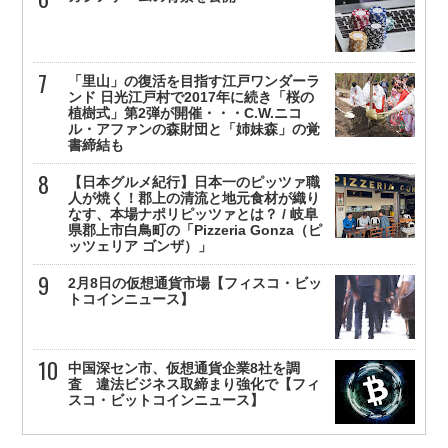
「里山」の復活を目指す江戸ワンダーラ
ンド 日光江戸村で2017年に続き「桜の
植樹式」第2弾が開催・・・C.W.ニコ
ル・アファンの森財団と「姉妹森」の覚
書締結も
【日本グルメ紀行】日本一のピッツァ職
人が焼く！郡上の清流と地元食材が織り
なす、本場ナポリピッツァとは？ / 岐阜
県郡上市白鳥町の「Pizzeria Gonza（ピ
ッツェリア ゴンザ）」
2月8日の仮想通貨市場【フィスコ・ビッ
トコインニュース】
中国深セン市、仮想通貨企業8社を調
査 違法ビジネス取締まり強化で【フィ
スコ・ビットコインニュース】