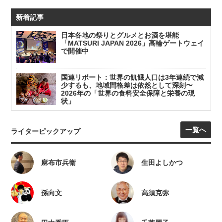
新着記事
日本各地の祭りとグルメとお酒を堪能
「MATSURI JAPAN 2026」高輪ゲートウェイ
で開催中
国連リポート：世界の飢餓人口は3年連続で減
少するも、地域間格差は依然として深刻〜
2026年の「世界の食料安全保障と栄養の現
状」
一覧へ
ライターピックアップ
麻布市兵衛
生田よしかつ
孫向文
高須克弥