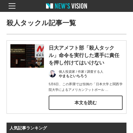
殺人タックル記事一覧
日大アメフト部「殺人タック
ル」命令を実行した選手に責任
を押し付けてはいけない
個人投資家 / 作家 / 調査する人
やまもといちろう
5月6日、この界隈では恒例の「日本大学と関西学
院大学によるアメリカンフットボール
…
本文を読む
人気記事ランキング