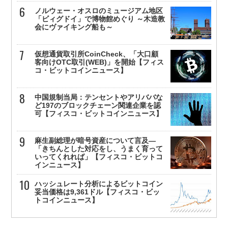
ノルウェー・オスロのミュージアム地区
「ビィグドイ」で博物館めぐり ～木造教
会にヴァイキング船も～
仮想通貨取引所CoinCheck、「大口顧
客向けOTC取引(WEB)」を開始【フィス
コ・ビットコインニュース】
中国規制当局：テンセントやアリババな
ど197のブロックチェーン関連企業を認
可【フィスコ・ビットコインニュース】
麻生副総理が暗号資産について言及—
「きちんとした対応をし、うまく育って
いってくれれば」【フィスコ・ビットコ
インニュース】
ハッシュレート分析によるビットコイン
妥当価格は9,361ドル【フィスコ・ビッ
トコインニュース】