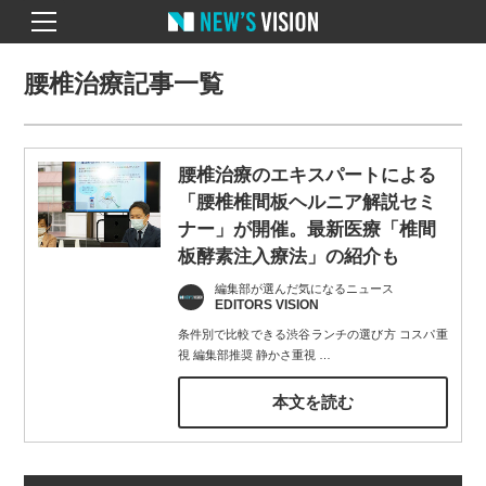
腰椎治療記事一覧
腰椎治療のエキスパートによる
「腰椎椎間板ヘルニア解説セミ
ナー」が開催。最新医療「椎間
板酵素注入療法」の紹介も
編集部が選んだ気になるニュース
EDITORS VISION
条件別で比較できる渋谷ランチの選び方 コスパ重
視 編集部推奨 静かさ重視
…
本文を読む