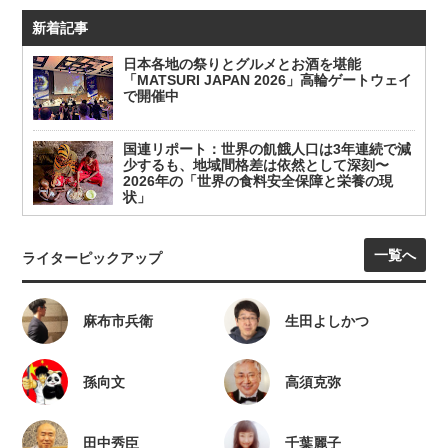
新着記事
日本各地の祭りとグルメとお酒を堪能
「MATSURI JAPAN 2026」高輪ゲートウェイ
で開催中
国連リポート：世界の飢餓人口は3年連続で減
少するも、地域間格差は依然として深刻〜
2026年の「世界の食料安全保障と栄養の現
状」
一覧へ
ライターピックアップ
麻布市兵衛
生田よしかつ
孫向文
高須克弥
田中秀臣
千葉麗子