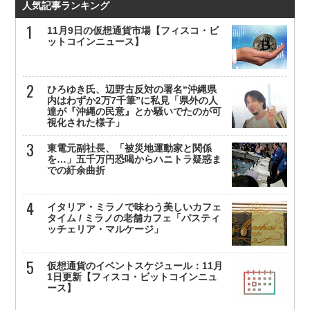
人気記事ランキング
11月9日の仮想通貨市場【フィスコ・ビ
ットコインニュース】
ひろゆき氏、辺野古反対の署名“沖縄県
内はわずか2万7千筆”に私見「県外の人
達が『沖縄の民意』とか騒いでたのが可
視化された様子」
東電元副社長、「被災地運動家と関係
を…」五千万円恐喝からハニトラ疑惑ま
での紆余曲折
イタリア・ミラノで味わう美しいカフェ
タイム / ミラノの老舗カフェ「パスティ
ッチェリア・マルケージ」
仮想通貨のイベントスケジュール：11月
1日更新【フィスコ・ビットコインニュ
ース】