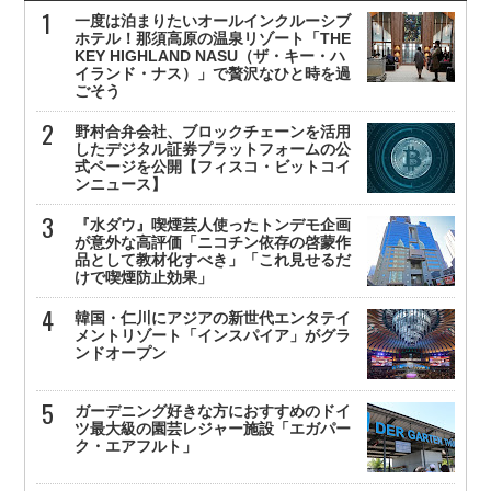
一度は泊まりたいオールインクルーシブ
ホテル！那須高原の温泉リゾート「THE
KEY HIGHLAND NASU（ザ・キー・ハ
イランド・ナス）」で贅沢なひと時を過
ごそう
野村合弁会社、ブロックチェーンを活用
したデジタル証券プラットフォームの公
式ページを公開【フィスコ・ビットコイ
ンニュース】
『水ダウ』喫煙芸人使ったトンデモ企画
が意外な高評価「ニコチン依存の啓蒙作
品として教材化すべき」「これ見せるだ
けで喫煙防止効果」
韓国・仁川にアジアの新世代エンタテイ
メントリゾート「インスパイア」がグラ
ンドオープン
ガーデニング好きな方におすすめのドイ
ツ最大級の園芸レジャー施設「エガパー
ク・エアフルト」