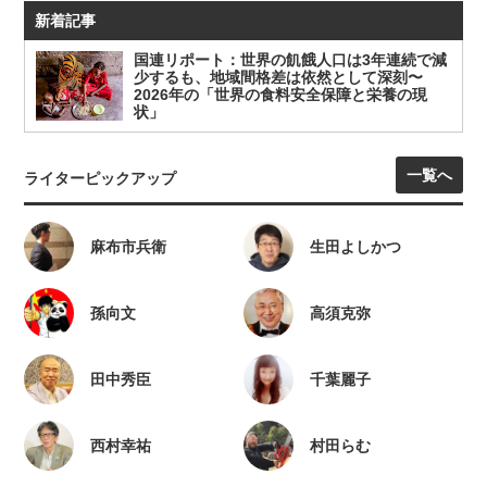
新着記事
国連リポート：世界の飢餓人口は3年連続で減
少するも、地域間格差は依然として深刻〜
2026年の「世界の食料安全保障と栄養の現
状」
一覧へ
ライターピックアップ
麻布市兵衛
生田よしかつ
孫向文
高須克弥
田中秀臣
千葉麗子
西村幸祐
村田らむ