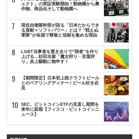
ェクト」の実証実験開始！動物園から農
作物、商品化そして動物園へ
現役自衛隊幹部が語る「日本だからでき
る貢献＝ソフトパワー」とは？ ”戦えぬ
軍隊”が各国で尊敬と信頼を集める理由
LGBT当事者を置き去りで”弱者”を作り
上げる…杉田水脈「魔女狩り・言葉狩
り」炎上騒動に物申す！
【期間限定】日本初上陸クラフトビール
とのペアリングディナー / ビール好き必
見
SEC、ビットコインETFの見直し期間を
来年に延期【フィスコ・ビットコインニ
ュース】