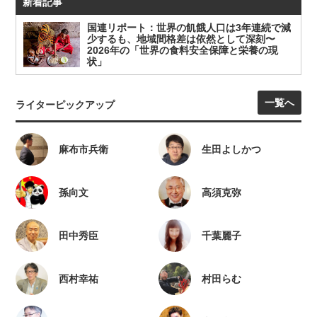
新着記事
国連リポート：世界の飢餓人口は3年連続で減
少するも、地域間格差は依然として深刻〜
2026年の「世界の食料安全保障と栄養の現
状」
一覧へ
ライターピックアップ
麻布市兵衛
生田よしかつ
孫向文
高須克弥
田中秀臣
千葉麗子
西村幸祐
村田らむ