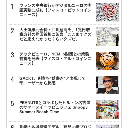
フランス中央銀行がデジタルユーロの実
証実験に成功【フィスコ・ビットコイン
ニュース】
大王製紙元会長・井川意高氏、1兆円増
税方針の岸田首相に苦言「ここまでクズ
だと思えなかったくらいクズだ」
テックビューロ、NEM.io財団との業務
提携を発表【フィスコ・アルトコインニ
ュース】
GACKT、刺青を“落書き”と表現して一
部ユーザーから反感
PEANUTSとコラボしたヒルトン名古屋
のサマースイーツビュッフェ Snoopy
Summer Beach Time
川崎の地域循環モデル「夢見ヶ崎プロジ