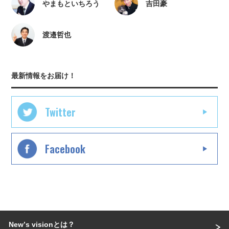
やまもといちろう
吉田豪
渡邉哲也
最新情報をお届け！
Twitter
Facebook
Newʼs visionとは？