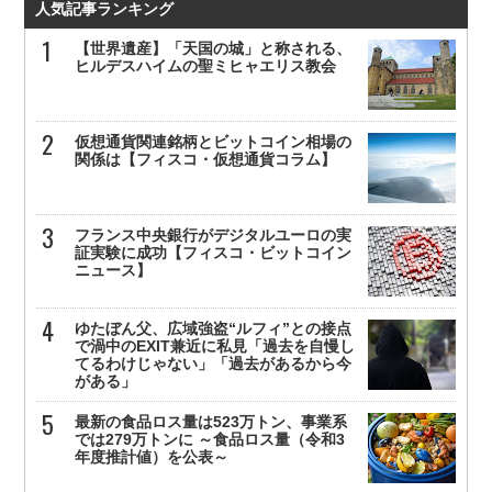
人気記事ランキング
【世界遺産】「天国の城」と称される、
ヒルデスハイムの聖ミヒャエリス教会
仮想通貨関連銘柄とビットコイン相場の
関係は【フィスコ・仮想通貨コラム】
フランス中央銀行がデジタルユーロの実
証実験に成功【フィスコ・ビットコイン
ニュース】
ゆたぼん父、広域強盗“ルフィ”との接点
で渦中のEXIT兼近に私見「過去を自慢し
てるわけじゃない」「過去があるから今
がある」
最新の食品ロス量は523万トン、事業系
では279万トンに ～食品ロス量（令和3
年度推計値）を公表～