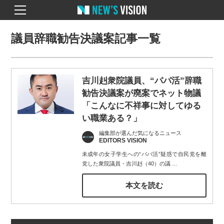
議員辞職勧告決議案記事一覧
吉川赳衆院議員、“パパ活”辞職
勧告決議案が廃案でネット物議
「こんなに不祥事に対してゆる
い職業ある？」
編集部が選んだ気になるニュース
EDITORS VISION
未成年の女子学生への“パパ活”疑惑で自民党を離
党した衆院議員・吉川赳（40）の議
…
本文を読む