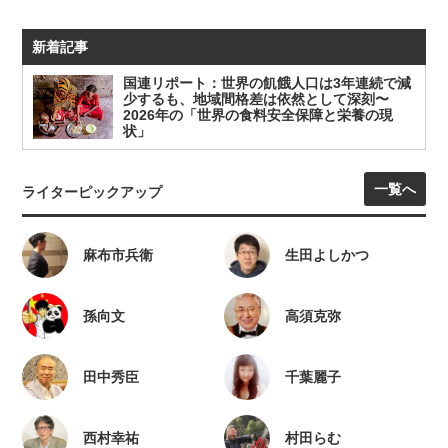
新着記事
国連リポート：世界の飢餓人口は3年連続で減
少するも、地域間格差は依然として深刻〜
2026年の「世界の食料安全保障と栄養の現
状」
一覧へ
ライターピックアップ
麻布市兵衛
生田よしかつ
孫向文
高須克弥
田中秀臣
千葉麗子
西村幸祐
村田らむ