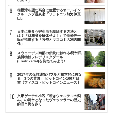
いの？」
相模湾を望む高台に位置するオールイン
クルーシブ温泉宿「ソラトニワ熱海伊豆
山」
日本に巣食う寄生虫を駆除する方法と
は？『財務省を解体せよ！』で高橋洋一
氏が指摘する「官僚とマスコミの利害関
係」
スウェーデン南部の伝統に触れる/野外民
族博物館フレデリスクダール
(Fredriksdal)を訪ねてみよう!
2017年の仮想通貨バブルと根本的に異な
る「3つの背景」 ビットコイン100万目
前【フィスコ・ビットコインニュース】
文豪ゲーテの小説『若きウェルテルの悩
み』の舞台となったヴェッツラーの歴史
的旧市街を歩く