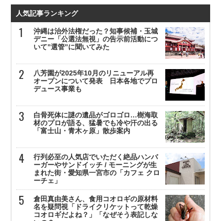
人気記事ランキング
沖縄は治外法権だった？知事候補・玉城
デニー「公選法無視」の告示前活動につ
いて”選管”に聞いてみた
八芳園が2025年10月のリニューアル再
オープンについて発表 日本各地でプロ
デュース事業も
白骨死体に謎の遺品がゴロゴロ…樹海取
材のプロが語る、猛暑でも冷や汗の出る
「富士山・青木ヶ原」散歩案内
行列必至の人気店でいただく絶品ハンバ
ーガーやサンドイッチ / モーニングが生
まれた街・愛知県一宮市の「カフェ クロ
ーチェ」
倉田真由美さん、食用コオロギの原材料
名を疑問視「ドライクリケットって乾燥
コオロギだよね？」「なぜそう表記しな