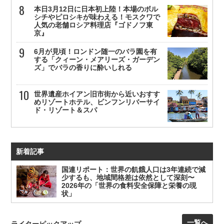
本日3月12日に日本初上陸！本場のボル
シチやピロシキが味わえる！モスクワで
人気の老舗ロシア料理店『ゴドノフ東
京』
6月が見頃！ロンドン随一のバラ園を有
する「クィーン・メアリーズ・ガーデン
ズ」でバラの香りに酔いしれる
世界遺産ホイアン旧市街から近いおすす
めリゾートホテル、ビンフンリバーサイ
ド・リゾート＆スパ
新着記事
国連リポート：世界の飢餓人口は3年連続で減
少するも、地域間格差は依然として深刻〜
2026年の「世界の食料安全保障と栄養の現
状」
一覧へ