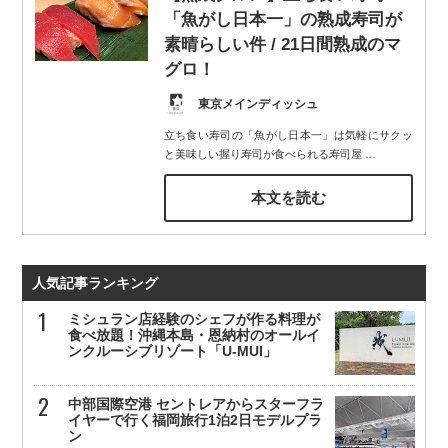
「魚がし日本一」の熟成寿司が
素晴らしい件 / 21日間熟成のマ
グロ！
東京メインディッシュ
立ち食い寿司の「魚がし日本一」は気軽にサクッ
と美味しい握り寿司が食べられる寿司屋
…
本文を読む
人気記事ランキング
ミシュラン店経験のシェフが作る料理が
食べ放題！沖縄本島・恩納村のオールイ
ンクルーシブリゾート「U-MUI」
中部国際空港 セントレアからスターフラ
イヤーで行く福岡旅行1泊2日モデルプラ
ン