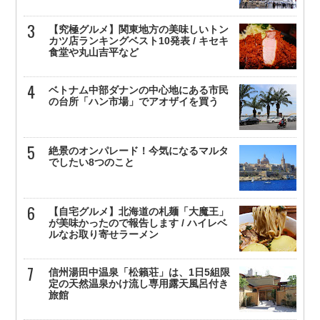
【究極グルメ】関東地方の美味しいトン
カツ店ランキングベスト10発表 / キセキ
食堂や丸山吉平など
ベトナム中部ダナンの中心地にある市民
の台所「ハン市場」でアオザイを買う
絶景のオンパレード！今気になるマルタ
でしたい8つのこと
【自宅グルメ】北海道の札麺「大魔王」
が美味かったので報告します / ハイレベ
ルなお取り寄せラーメン
信州湯田中温泉「松籟荘」は、1日5組限
定の天然温泉かけ流し専用露天風呂付き
旅館