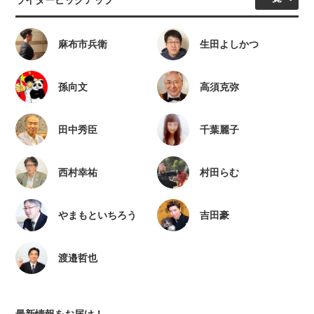
ライターピックアップ
麻布市兵衛
生田よしかつ
孫向文
高須克弥
田中秀臣
千葉麗子
西村幸祐
村田らむ
やまもといちろう
吉田豪
渡邉哲也