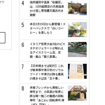
びで
信州湯田中温泉「松籟荘」
は、1日5組限定の天然温泉
かけ流し専用露天風呂付き
旅館
本日3月15日から新登場！ス
ターバックスで「白いコー
ヒー」を楽しもう
イタリア世界大会3位のピス
タチオジェラートが味わえ
るアイスクリーム店、京
都・嵐山『新八茶屋』
【日本焼きそば紀行】これ
ぞ岐阜県中津川市のソウル
フード！中津川が誇る最高
の焼きそば店「五十番」
本格フレンチから美味しい
寿司まで、小田原が世界に
誇る唯一無二の魅惑の回転
寿司「あじわい回転寿司 禅
（ぜん ZEN）」