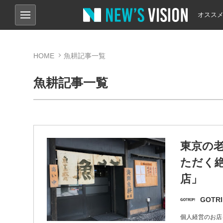
オスス
HOME
魚耕記事一覧
魚耕記事一覧
東京の
ただく絶
店」
GOTRI
個人経営のお店