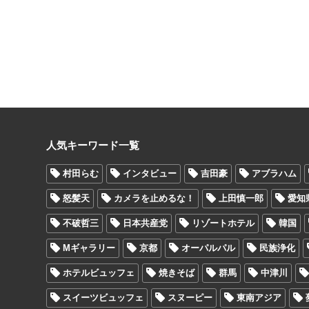
人気キーワード一覧
村田らむ
インタビュー
吉田豪
アブラハム
怒髪天
カメラを止めるな！
上田慎一郎
愛知
不破哲三
日本共産党
リゾートホテル
韓国
Mギャラリー
京都
オーパルパル
民族浄化
ホテルビュッフェ
焼きそば
群馬
中津川
スイーツビュッフェ
スヌーピー
東南アジア