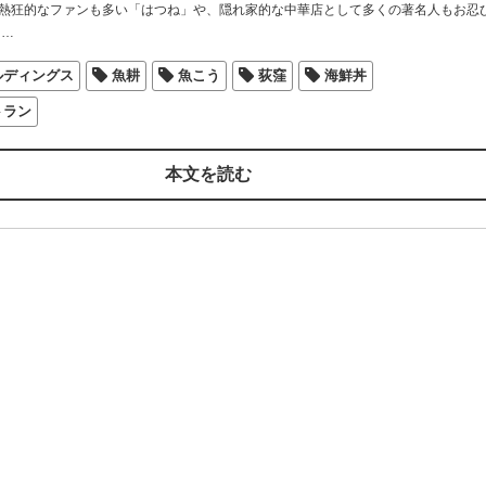
熱狂的なファンも多い「はつね」や、隠れ家的な中華店として多くの著名人もお忍
…
ルディングス
魚耕
魚こう
荻窪
海鮮丼
トラン
本文を読む