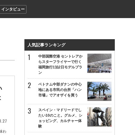
インタビュー
人気記事ランキング
中部国際空港 セントレアか
らスターフライヤーで行く
福岡旅行1泊2日モデルプラ
ン
ベトナム中部ダナンの中心
い
地にある市民の台所「ハン
市場」でアオザイを買う
本
スペイン・マドリードでし
たい10のこと。グルメ、シ
8.27
ョッピング、カルチャー体
験
味わ