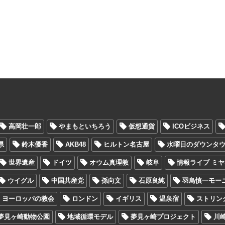
高岡壮一郎
やまもといちろう
仮想通貨
ICOビジネス
県
鈴木優香
AKB48
ヒルトン名古屋
水曜日のダウンタ
世界遺産
ドイツ
オウム真理教
岐阜
情報ライブ ミ
ウイグル
中国共産党
孫向文
石原良純
羽鳥慎一モー
ヨーロッパの教会
ロンドン
イギリス
温泉宿
ストリン
夢見ヶ崎動物公園
地域循環モデル
夢見ヶ崎プロジェクト
川