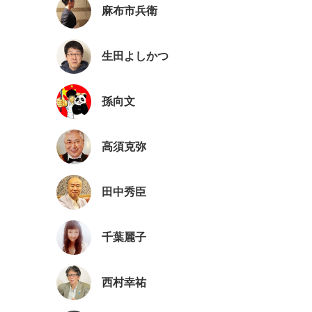
麻布市兵衛
生田よしかつ
孫向文
高須克弥
田中秀臣
千葉麗子
西村幸祐