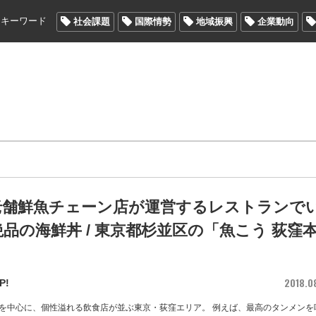
メキーワード
社会課題
国際情勢
地域振興
企業動向
老舗鮮魚チェーン店が運営するレストランで
品の海鮮丼 / 東京都杉並区の「魚こう 荻窪
2018.0
P!
を中心に、個性溢れる飲食店が並ぶ東京・荻窪エリア。 例えば、最高のタンメンを