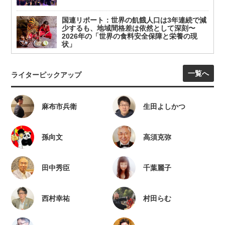
国連リポート：世界の飢餓人口は3年連続で減
少するも、地域間格差は依然として深刻〜
2026年の「世界の食料安全保障と栄養の現
状」
一覧へ
ライターピックアップ
麻布市兵衛
生田よしかつ
孫向文
高須克弥
田中秀臣
千葉麗子
西村幸祐
村田らむ