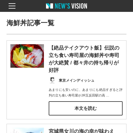
海鮮丼記事一覧
【絶品テイクアウト飯】伝説の
立ち食い寿司屋の海鮮丼や寿司
が大絶賛 / 都々井の持ち帰りが
好評
東京メインディッシュ
あまりにも安いのに、あまりにも絶品すぎると評
判の立ち食い寿司屋がJR五反田駅の高
…
本文を読む
宮城県女川の海の幸が味わえ