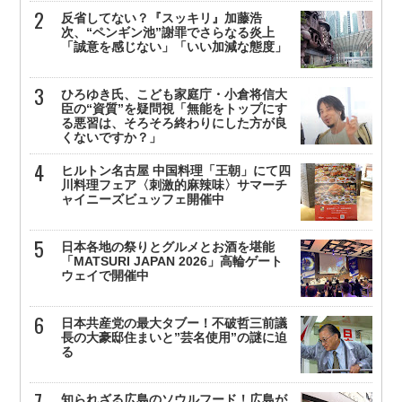
反省してない？『スッキリ』加藤浩
次、“ペンギン池”謝罪でさらなる炎上
「誠意を感じない」「いい加減な態度」
ひろゆき氏、こども家庭庁・小倉将信大
臣の“資質”を疑問視「無能をトップにす
る悪習は、そろそろ終わりにした方が良
くないですか？」
ヒルトン名古屋 中国料理「王朝」にて四
川料理フェア〈刺激的麻辣味〉サマーチ
ャイニーズビュッフェ開催中
日本各地の祭りとグルメとお酒を堪能
「MATSURI JAPAN 2026」高輪ゲート
ウェイで開催中
日本共産党の最大タブー！不破哲三前議
長の大豪邸住まいと”芸名使用”の謎に迫
る
知られざる広島のソウルフード！広島が