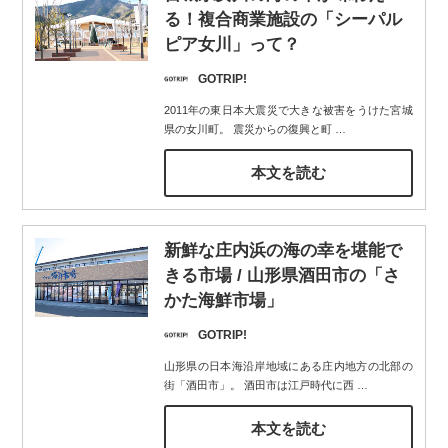
る！複合商業施設の「シーパル
ピア女川」って？
GOTRIP!
2011年の東日本大震災で大きな被害をうけた宮城
県の女川町。 震災からの復興と町
…
本文を読む
新鮮な庄内浜の海の幸を堪能で
きる市場 / 山形県酒田市の「さ
かた海鮮市場」
GOTRIP!
山形県の日本海沿岸地域にある庄内地方の北部の
街「酒田市」。 酒田市は江戸時代に西
…
本文を読む