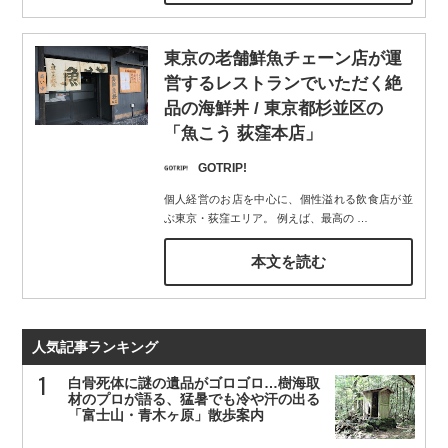
東京の老舗鮮魚チェーン店が運
営するレストランでいただく絶
品の海鮮丼 / 東京都杉並区の
「魚こう 荻窪本店」
GOTRIP!
個人経営のお店を中心に、個性溢れる飲食店が並
ぶ東京・荻窪エリア。 例えば、最高の
…
本文を読む
人気記事ランキング
白骨死体に謎の遺品がゴロゴロ…樹海取
材のプロが語る、猛暑でも冷や汗の出る
「富士山・青木ヶ原」散歩案内