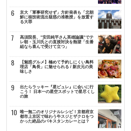
京大「軍事研究せず」方針発表も「北朝
鮮に核技術流出疑惑の准教授」を放置す
る大罪
高須院長、”安田純平さん英雄論議”でテ
レ朝・玉川氏との直接対決を熱望「生番
組なら喜んで受けて立つ」
【魅惑グルメ】極めて予約しにくい鳥料
理店「鳥長」に魅せられる / 新次元の美
味しさ
出たらラッキー『星ピュレ』に会いに行
こう！ 日本一の星空スポットで星尽くし
の旅
唯一無二のオリジナルレシピ！京都府京
都市上京区で味わう牛スジとザクロをつ
かった絶品のパキスタンカレーとは？