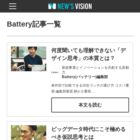
Battery記事一覧
何度聞いても理解できない「デ
ザイン思考」の本質とは？
新規事業とイノベーションを共創する原動
力
Battery(バッテリー)編集部
条件別で比較できる渋谷ランチの選び方 コスパ重
視 編集部推奨 静かさ重視
…
本文を読む
ビッグデータ時代にこそ極める
べき仮説思考とは