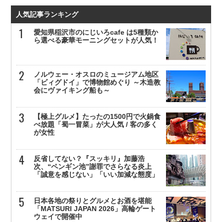
人気記事ランキング
愛知県稲沢市のにじいろcafe は5種類か
ら選べる豪華モーニングセットが人気！
ノルウェー・オスロのミュージアム地区
「ビィグドイ」で博物館めぐり ～木造教
会にヴァイキング船も～
【極上グルメ】たったの1500円で火鍋食
べ放題「蜀一冒菜」が大人気 / 客の多く
が女性
反省してない？『スッキリ』加藤浩
次、“ペンギン池”謝罪でさらなる炎上
「誠意を感じない」「いい加減な態度」
日本各地の祭りとグルメとお酒を堪能
「MATSURI JAPAN 2026」高輪ゲート
ウェイで開催中