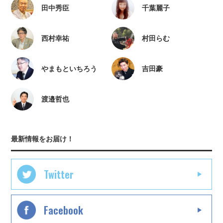
田中秀臣
千葉麗子
西村幸祐
村田らむ
やまもといちろう
吉田豪
渡邉哲也
最新情報をお届け！
Twitter
Facebook