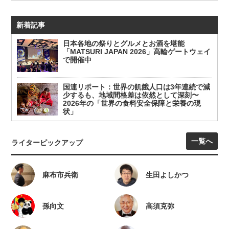
新着記事
日本各地の祭りとグルメとお酒を堪能
「MATSURI JAPAN 2026」高輪ゲートウェイ
で開催中
国連リポート：世界の飢餓人口は3年連続で減
少するも、地域間格差は依然として深刻〜
2026年の「世界の食料安全保障と栄養の現
状」
一覧へ
ライターピックアップ
麻布市兵衛
生田よしかつ
孫向文
高須克弥