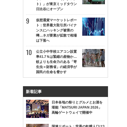
ト）」が東京ミッドタウン
日比谷にオープン
仮想通貨マーケットレポー
ト：世界最大取引所バイナ
ンスにハッキング被害の
噂…ネガ要素が拡散で相場
は下落へ
公立小中学校エアコン設置
率41.7％は緊縮の産物か…
蚊よりも生命力のある「寄
生虫＝財務省」の経済学が
国民の生命を脅かす
新着記事
日本各地の祭りとグルメとお酒を
堪能「MATSURI JAPAN 2026」
高輪ゲートウェイで開催中
国連リポート：世界の飢餓人口は3