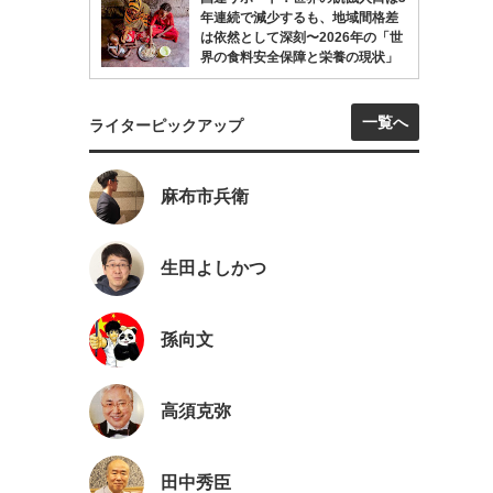
年連続で減少するも、地域間格差
は依然として深刻〜2026年の「世
界の食料安全保障と栄養の現状」
一覧へ
ライターピックアップ
麻布市兵衛
生田よしかつ
孫向文
高須克弥
田中秀臣