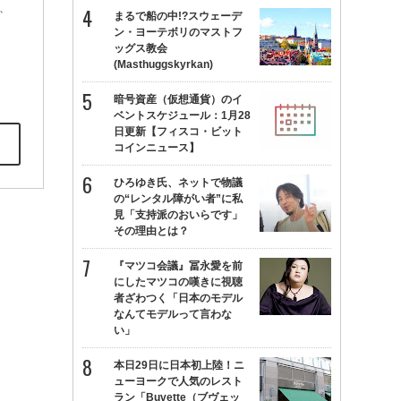
、
まるで船の中!?スウェーデ
ン・ヨーテボリのマストフ
ッグス教会
(Masthuggskyrkan)
暗号資産（仮想通貨）のイ
ベントスケジュール：1月28
日更新【フィスコ・ビット
コインニュース】
ひろゆき氏、ネットで物議
の“レンタル障がい者”に私
見「支持派のおいらです」
その理由とは？
『マツコ会議』冨永愛を前
にしたマツコの嘆きに視聴
者ざわつく「日本のモデル
なんてモデルって言わな
い」
本日29日に日本初上陸！ニ
ューヨークで人気のレスト
ラン「Buvette（ブヴェッ