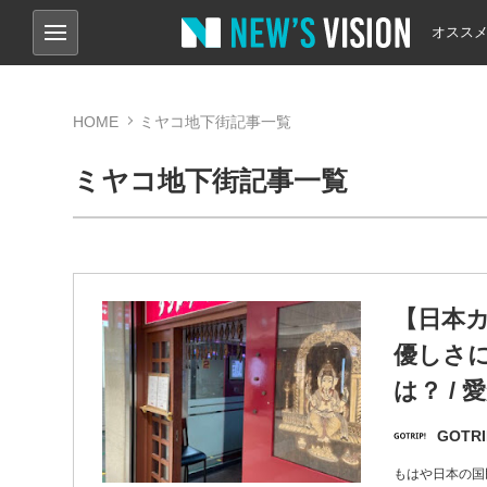
オスス
HOME
ミヤコ地下街記事一覧
ミヤコ地下街記事一覧
【日本
優しさ
は？ /
GOTRI
もはや日本の国