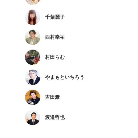
千葉麗子
西村幸祐
村田らむ
やまもといちろう
吉田豪
渡邉哲也