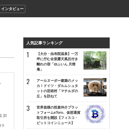
インタビュー
人気記事ランキング
【大分・由布院温泉】一万
坪に佇む全室露天風呂付き
離れの宿「ゆふいん 月燈
庵」
アールヌーボー建築のメッ
む
カ！ドイツ・ダルムシュタ
ットの芸術村「マチルダの
丘」を訪ねて
世界規模の投資仲介プラッ
トフォームeToro、仮想通貨
3.31
取引所を開設【フィスコ・
ビットコインニュース】
量ラ