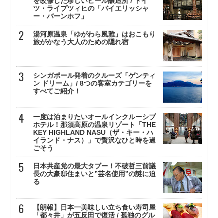
を改修した珍しいビール醸造所 / ドイ
ツ・ライプツィヒの「バイエリッシャ
ー・バーンホフ」
湯河原温泉「ゆがわら風雅」はおこもり
旅がかなう大人のための隠れ宿
シンガポール発着のクルーズ「ゲンティ
ン ドリーム」/ 8つの客室カテゴリーを
すべてご紹介！
一度は泊まりたいオールインクルーシブ
ホテル！那須高原の温泉リゾート「THE
KEY HIGHLAND NASU（ザ・キー・ハ
イランド・ナス）」で贅沢なひと時を過
ごそう
日本共産党の最大タブー！不破哲三前議
長の大豪邸住まいと”芸名使用”の謎に迫
る
【朗報】日本一美味しい立ち食い寿司屋
「都々井」が五反田で復活 / 孤独のグル