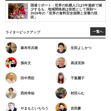
国連リポート：世界の飢餓人口は3年連続で減
少するも、地域間格差は依然として深刻〜
2026年の「世界の食料安全保障と栄養の現
状」
一覧へ
ライターピックアップ
麻布市兵衛
生田よしかつ
孫向文
高須克弥
田中秀臣
千葉麗子
西村幸祐
村田らむ
やまもといちろう
吉田豪