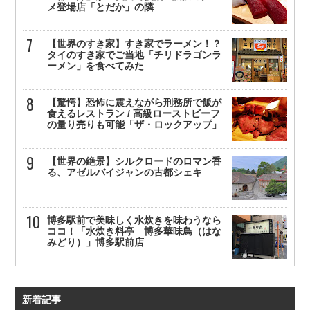
メ登場店「とだか」の隣
【世界のすき家】すき家でラーメン！？
タイのすき家でご当地「チリドラゴンラ
ーメン」を食べてみた
【驚愕】恐怖に震えながら刑務所で飯が
食えるレストラン / 高級ローストビーフ
の量り売りも可能「ザ・ロックアップ」
【世界の絶景】シルクロードのロマン香
る、アゼルバイジャンの古都シェキ
博多駅前で美味しく水炊きを味わうなら
ココ！「水炊き料亭 博多華味鳥（はな
みどり）」博多駅前店
新着記事