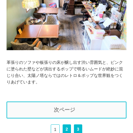
革張りのソファや板張りの床が醸し出す渋い雰囲気と、ピンク
に塗られた壁などが演出するポップで明るいムードが絶妙に混
じり合い、太陽ノ塔ならではのレトロ＆ポップな世界観をつく
りあげています。
次ページ
2
3
1