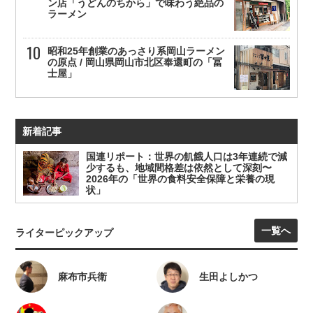
ン店「うどんのちから」で味わう絶品の
ラーメン
昭和25年創業のあっさり系岡山ラーメン
の原点 / 岡山県岡山市北区奉還町の「冨
士屋」
新着記事
国連リポート：世界の飢餓人口は3年連続で減
少するも、地域間格差は依然として深刻〜
2026年の「世界の食料安全保障と栄養の現
状」
一覧へ
ライターピックアップ
麻布市兵衛
生田よしかつ