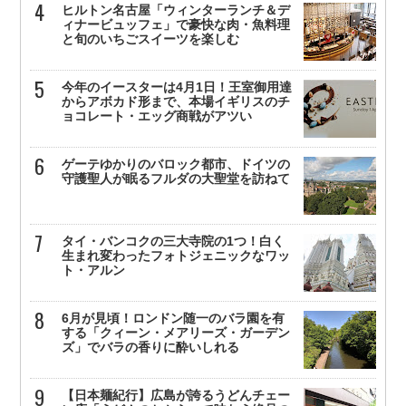
ヒルトン名古屋「ウィンターランチ＆デ
ィナービュッフェ」で豪快な肉・魚料理
と旬のいちごスイーツを楽しむ
今年のイースターは4月1日！王室御用達
からアボカド形まで、本場イギリスのチ
ョコレート・エッグ商戦がアツい
ゲーテゆかりのバロック都市、ドイツの
守護聖人が眠るフルダの大聖堂を訪ねて
タイ・バンコクの三大寺院の1つ！白く
生まれ変わったフォトジェニックなワッ
ト・アルン
6月が見頃！ロンドン随一のバラ園を有
する「クィーン・メアリーズ・ガーデン
ズ」でバラの香りに酔いしれる
【日本麺紀行】広島が誇るうどんチェー