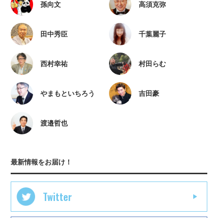
孫向文
高須克弥
田中秀臣
千葉麗子
西村幸祐
村田らむ
やまもといちろう
吉田豪
渡邉哲也
最新情報をお届け！
Twitter