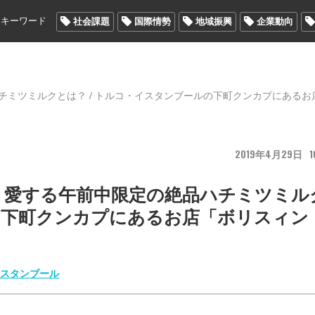
メキーワード
社会課題
国際情勢
地域振興
企業動向
ミツミルクとは？ / トルコ・イスタンブールの下町クンカプにあるお
2019
4
29
1
く愛する午前中限定の絶品ハチミツミル
ルの下町クンカプにあるお店「ボリスィン
イスタンブール