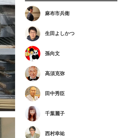
麻布市兵衛
生田よしかつ
孫向文
高須克弥
田中秀臣
千葉麗子
西村幸祐