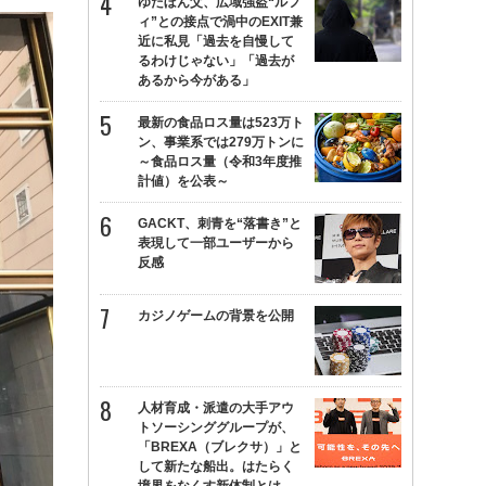
ゆたぼん父、広域強盗“ルフ
ィ”との接点で渦中のEXIT兼
近に私見「過去を自慢して
るわけじゃない」「過去が
あるから今がある」
最新の食品ロス量は523万ト
ン、事業系では279万トンに
～食品ロス量（令和3年度推
計値）を公表～
GACKT、刺青を“落書き”と
表現して一部ユーザーから
反感
カジノゲームの背景を公開
人材育成・派遣の大手アウ
トソーシンググループが、
「BREXA（ブレクサ）」と
して新たな船出。はたらく