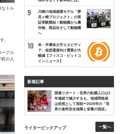
境界をなくす新体制とは。
鮮なトル
川崎の地域循環モデル「夢
見ヶ崎プロジェクト」の実
証実験開始！動物園から農
作物、商品化そして動物園
へ
です。
米・半導体大手エヌビディ
ア、仮想通貨向け需要が大
ヨーグル
幅減【フィスコ・ビットコ
下町の人
インニュース】
新着記事
国連リポート：世界の飢餓人口は3
年連続で減少するも、地域間格差
は依然として深刻〜2026年の「世
界の食料安全保障と栄養の現状」
一覧へ
ライターピックアップ