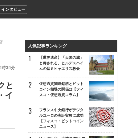
インタビュー
店
人気記事ランキング
【世界遺産】「天国の城」
と称される、ヒルデスハイ
0
30
ムの聖ミヒャエリス教会
クと
仮想通貨関連銘柄とビット
コイン相場の関係は【フィ
・イ
スコ・仮想通貨コラム】
フランス中央銀行がデジタ
ルユーロの実証実験に成功
【フィスコ・ビットコイン
ニュース】