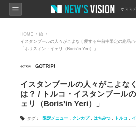
オスス
HOME
旅
イスタンブールの人々がこよなく愛する午前中限定の絶品ハチ
「ボリスィン・イェリ（Boris’in Yeri）」
GOTRIP!
イスタンブールの人々がこよな
は？ / トルコ・イスタンブー
ェリ（Boris’in Yeri）」
限定メニュー
,
クンカプ
,
はちみつ
,
トルコ
,
タグ：