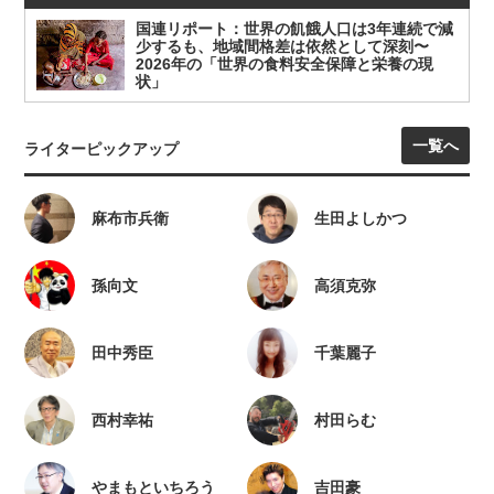
国連リポート：世界の飢餓人口は3年連続で減
少するも、地域間格差は依然として深刻〜
2026年の「世界の食料安全保障と栄養の現
状」
一覧へ
ライターピックアップ
麻布市兵衛
生田よしかつ
孫向文
高須克弥
田中秀臣
千葉麗子
西村幸祐
村田らむ
やまもといちろう
吉田豪