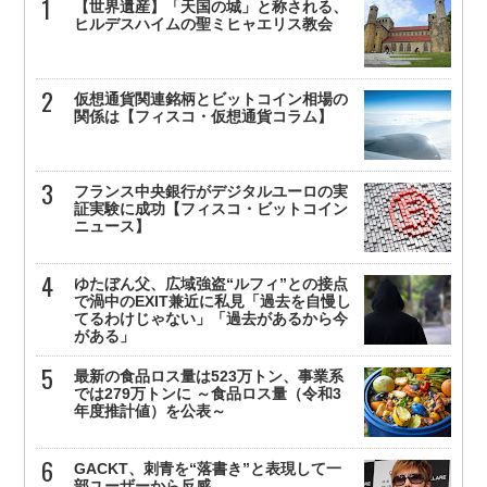
【世界遺産】「天国の城」と称される、
ヒルデスハイムの聖ミヒャエリス教会
仮想通貨関連銘柄とビットコイン相場の
関係は【フィスコ・仮想通貨コラム】
フランス中央銀行がデジタルユーロの実
証実験に成功【フィスコ・ビットコイン
ニュース】
ゆたぼん父、広域強盗“ルフィ”との接点
で渦中のEXIT兼近に私見「過去を自慢し
てるわけじゃない」「過去があるから今
がある」
最新の食品ロス量は523万トン、事業系
では279万トンに ～食品ロス量（令和3
年度推計値）を公表～
GACKT、刺青を“落書き”と表現して一
部ユーザーから反感