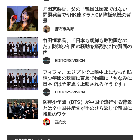
戸田恵梨香、父の「韓国は国家ではない」
問題発言でNHK連ドラとCM降板危機の背
景
麻布市兵衛
竹田恒泰氏、「日本も朝鮮も敗戦国なの
だ」防弾少年団の騒動を痛烈批判で賛同の
声
EDITORS VISION
フィフィ、エジプトで上映中止になった防
弾少年団の映画に言及で物議に「ちなみに
日本では予定通り上映されるそうです」
EDITORS VISION
防弾少年団（BTS）が中国で流行する背景
とは？中国共産党が手のひら返しで韓国に
接近のワケ
孫向文