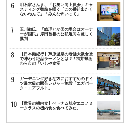
明石家さんま、『お笑い向上員会』キャ
スティング難航を嘆く「この番組出たく
ないねんて」「みんな怖いって」
玉川徹氏、「総理とか国の場合はオーナ
ーが国民」岸田首相の公私混同を厳しく
批判
【日本麺紀行】芦原温泉の老舗大衆食堂
で味わう絶品ラーメンとは？ / 福井県あ
わら市の「いしや食堂」
ガーデニング好きな方におすすめのドイ
ツ最大級の園芸レジャー施設「エガパー
ク・エアフルト」
【世界の機内食】ベトナム航空エコノミ
ークラスの機内食を食べてみた。