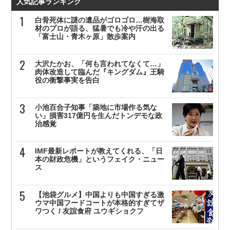
人気記事ランキング
白骨死体に謎の遺品がゴロゴロ…樹海取
材のプロが語る、猛暑でも冷や汗の出る
「富士山・青木ヶ原」散歩案内
大沢たかお、「何も言われてなくて…」
肉体改造して臨んだ『キングダム』王騎
役の衝撃事実を告白
小池百合子知事「築地に市場作る気な
い」損害317億円を生んだトンデモな政
治感覚
IMF最新レポートが教えてくれる、「日
本の財政危機」というフェイク・ニュー
ス
【池袋グルメ】中国よりも中国すぎる激
ウマ中国フードコートが本格的すぎてザ
ワつく / 友誼食府 ユウギショクフ