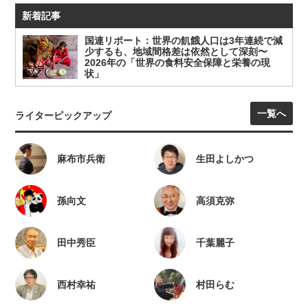
新着記事
国連リポート：世界の飢餓人口は3年連続で減
少するも、地域間格差は依然として深刻〜
2026年の「世界の食料安全保障と栄養の現
状」
一覧へ
ライターピックアップ
麻布市兵衛
生田よしかつ
孫向文
高須克弥
田中秀臣
千葉麗子
西村幸祐
村田らむ