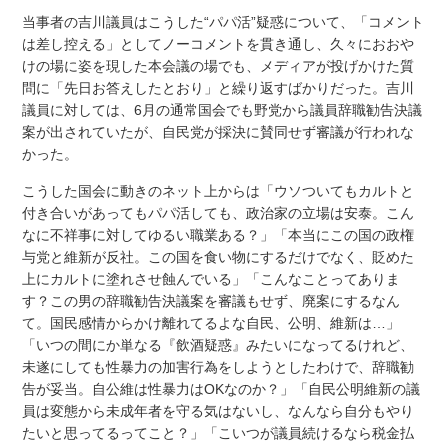
当事者の吉川議員はこうした“パパ活”疑惑について、「コメント
は差し控える」としてノーコメントを貫き通し、久々におおや
けの場に姿を現した本会議の場でも、メディアが投げかけた質
問に「先日お答えしたとおり」と繰り返すばかりだった。吉川
議員に対しては、6月の通常国会でも野党から議員辞職勧告決議
案が出されていたが、自民党が採決に賛同せず審議が行われな
かった。
こうした国会に動きのネット上からは「ウソついてもカルトと
付き合いがあってもパパ活しても、政治家の立場は安泰。こん
なに不祥事に対してゆるい職業ある？」「本当にこの国の政権
与党と維新が反社。この国を食い物にするだけでなく、貶めた
上にカルトに塗れさせ蝕んでいる」「こんなことってありま
す？この男の辞職勧告決議案を審議もせず、廃案にするなん
て。国民感情からかけ離れてるよな自民、公明、維新は…」
「いつの間にか単なる『飲酒疑惑』みたいになってるけれど、
未遂にしても性暴力の加害行為をしようとしたわけで、辞職勧
告が妥当。自公維は性暴力はOKなのか？」「自民公明維新の議
員は変態から未成年者を守る気はないし、なんなら自分もやり
たいと思ってるってこと？」「こいつが議員続けるなら税金払