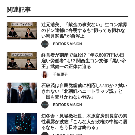
関連記事
辻元清美、「献金の事実ない」生コン業界
のドン逮捕に弁明するも”切っても切れな
い蜜月関係”が急浮上
EDITORS VISION
経営者が倒産で自殺!? ”年収800万円の日
雇い労働者”も!? 関西生コン支部「黒い帝
王」武健一の正体に迫る
千葉麗子
石破茂は自民党総裁に相応しいのか？拭い
きれない「北朝鮮ハニートラップ説」と
「国を売りかねない弱み」
EDITORS VISION
幻冬舎・見城徹社長、木原官房副長官の素
性暴露が波紋「こんな人が政権の中枢に居
るなら、もう日本は終わる」