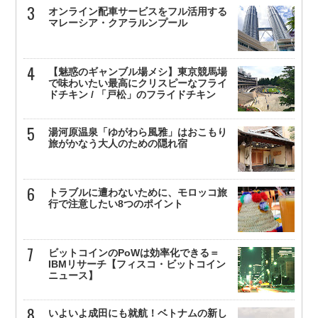
オンライン配車サービスをフル活用する
マレーシア・クアラルンプール
【魅惑のギャンブル場メシ】東京競馬場
で味わいたい最高にクリスピーなフライ
ドチキン / 「戸松」のフライドチキン
湯河原温泉「ゆがわら風雅」はおこもり
旅がかなう大人のための隠れ宿
トラブルに遭わないために、モロッコ旅
行で注意したい8つのポイント
ビットコインのPoWは効率化できる＝
IBMリサーチ【フィスコ・ビットコイン
ニュース】
いよいよ成田にも就航！ベトナムの新し