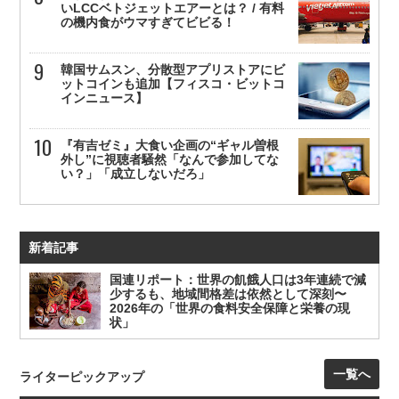
いLCCベトジェットエアーとは？ / 有料
の機内食がウマすぎてビビる！
韓国サムスン、分散型アプリストアにビ
ットコインも追加【フィスコ・ビットコ
インニュース】
『有吉ゼミ』大食い企画の“ギャル曽根
外し”に視聴者騒然「なんで参加してな
い？」「成立しないだろ」
新着記事
国連リポート：世界の飢餓人口は3年連続で減
少するも、地域間格差は依然として深刻〜
2026年の「世界の食料安全保障と栄養の現
状」
一覧へ
ライターピックアップ