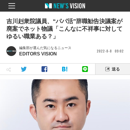
吉川赳衆院議員、“パパ活”辞職勧告決議案が
廃案でネット物議「こんなに不祥事に対して
ゆるい職業ある？」
編集部が選んだ気になるニュース
2022
8
8
09
02
EDITORS VISION
送る