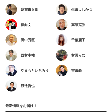
麻布市兵衛
生田よしかつ
孫向文
高須克弥
田中秀臣
千葉麗子
西村幸祐
村田らむ
やまもといちろう
吉田豪
渡邉哲也
最新情報をお届け！