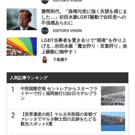
EDITORS VISION
勝間和代、「政権与党に強く失望を感じま
した…」杉田水脈LGBT騒動で自民党への
不信感あらわに
EDITORS VISION
LGBT当事者を置き去りで”弱者”を作り上
げる…杉田水脈「魔女狩り・言葉狩り」炎
上騒動に物申す！
千葉麗子
人気記事ランキング
中部国際空港 セントレアからスターフラ
イヤーで行く福岡旅行1泊2日モデルプラ
ン
【世界遺産の街】マルタ共和国の首都ヴ
ァレッタでマルタ騎士団の足跡をたどる
観光スポット5選