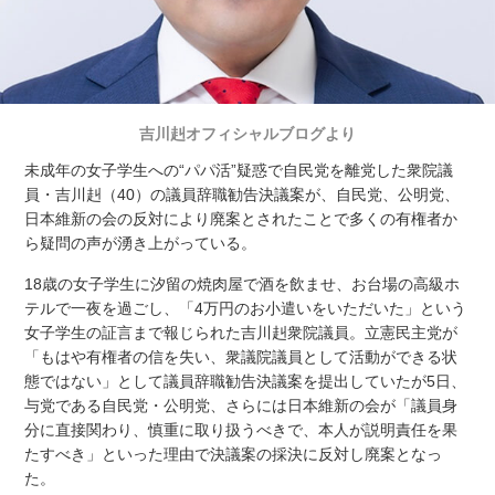
吉川赳オフィシャルブログより
未成年の女子学生への“パパ活”疑惑で自民党を離党した衆院議
員・吉川赳（40）の議員辞職勧告決議案が、自民党、公明党、
日本維新の会の反対により廃案とされたことで多くの有権者か
ら疑問の声が湧き上がっている。
18歳の女子学生に汐留の焼肉屋で酒を飲ませ、お台場の高級ホ
テルで一夜を過ごし、「4万円のお小遣いをいただいた」という
女子学生の証言まで報じられた吉川赳衆院議員。立憲民主党が
「もはや有権者の信を失い、衆議院議員として活動ができる状
態ではない」として議員辞職勧告決議案を提出していたが5日、
与党である自民党・公明党、さらには日本維新の会が「議員身
分に直接関わり、慎重に取り扱うべきで、本人が説明責任を果
たすべき」といった理由で決議案の採決に反対し廃案となっ
た。