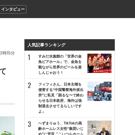
インタビュー
人気記事ランキング
12
15
すみだ水族館の「世界の金
魚ビアホール」で、金魚を
観ながら世界のビールを楽
て
しんじゃおう！
フィフィさん、日本主権を
侵害する“中国警察海外派出
所”に私見「困るな〜で終わ
らせる日本政府、海外は強
制退去させてるらしいです
よ」
へずまりゅう、TikTokの高
齢ホームレス女性“集団いじ
め”に苦言「こいつらホーム