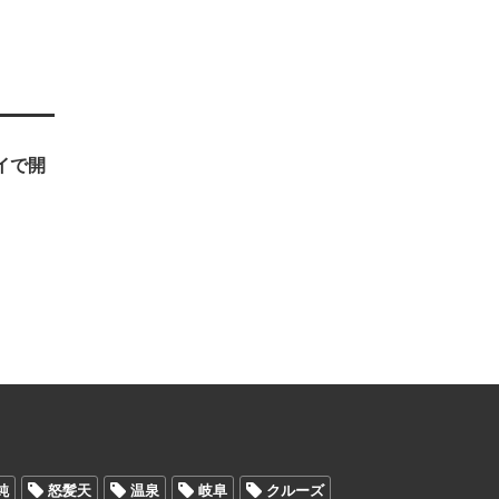
ェイで開
純
怒髪天
温泉
岐阜
クルーズ