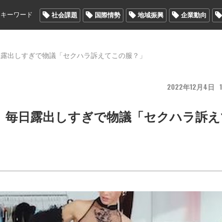
メキーワード
社会課題
国際情勢
地域振興
企業動向
日露出しすぎで物議「セクハラ訴えてこの服？」
2022
12
4
、毎日露出しすぎで物議「セクハラ訴え