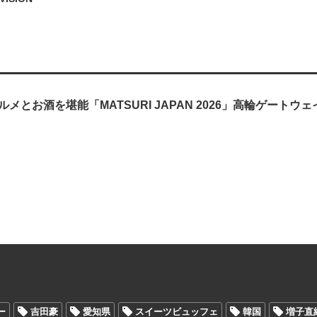
メとお酒を堪能「MATSURI JAPAN 2026」高輪ゲートウ
ー
吉田豪
愛知県
スイーツビュッフェ
韓国
増子直