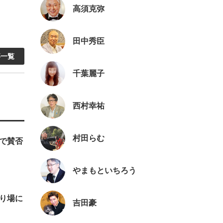
高須克弥
田中秀臣
事一覧
千葉麗子
西村幸祐
村田らむ
発で賛否
やまもといちろう
やり場に
吉田豪