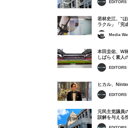
EDITORS 
若林史江、“
ラクル」「完
Media Wa
本田圭佑、W
しばらく素人
EDITORS 
ヒカル、Nint
EDITORS 
元民主党議員
誤解を与える
EDITORS 