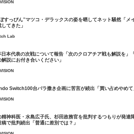
VISION
ほぼすっぴん”マツコ・デラックスの姿を晒してネット騒然「メ
成してきた」
tch Lab
杯日本代表の次戦について報告「次のクロアチア戦も解説を」
の解説にお付き合いください」
VISION
endo Switch100台バラ撒き企画に苦言が続出「買い占めやめ
VISION
の精神科医・水島広子氏、杉田政務官を批判するつもりが発達
投稿で批判続出「普通に差別では？」
VISION