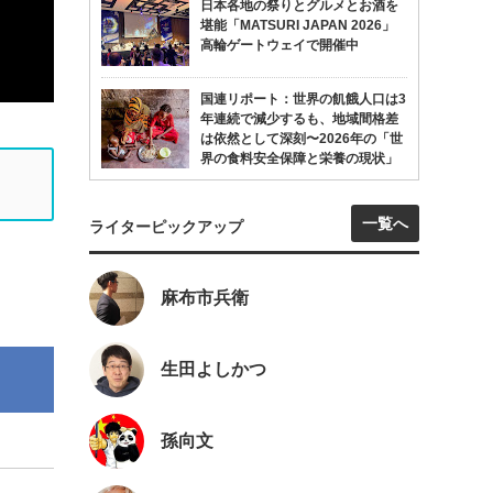
日本各地の祭りとグルメとお酒を
堪能「MATSURI JAPAN 2026」
高輪ゲートウェイで開催中
国連リポート：世界の飢餓人口は3
年連続で減少するも、地域間格差
は依然として深刻〜2026年の「世
界の食料安全保障と栄養の現状」
一覧へ
ライターピックアップ
麻布市兵衛
生田よしかつ
孫向文