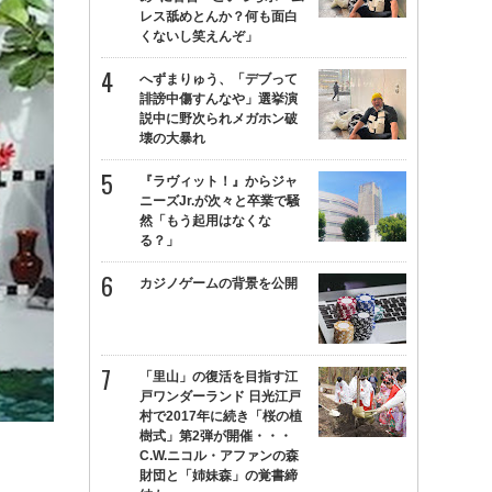
レス舐めとんか？何も面白
くないし笑えんぞ」
へずまりゅう、「デブって
誹謗中傷すんなや」選挙演
説中に野次られメガホン破
壊の大暴れ
『ラヴィット！』からジャ
ニーズJr.が次々と卒業で騒
然「もう起用はなくな
る？」
カジノゲームの背景を公開
「里山」の復活を目指す江
戸ワンダーランド 日光江戸
村で2017年に続き「桜の植
樹式」第2弾が開催・・・
C.W.ニコル・アファンの森
財団と「姉妹森」の覚書締