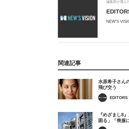
編集部が選ん
EDITOR
NEW'S 
関連記事
水原希子さんの
飛び交う
EDITORS 
『めざまし8
困る」「喪服