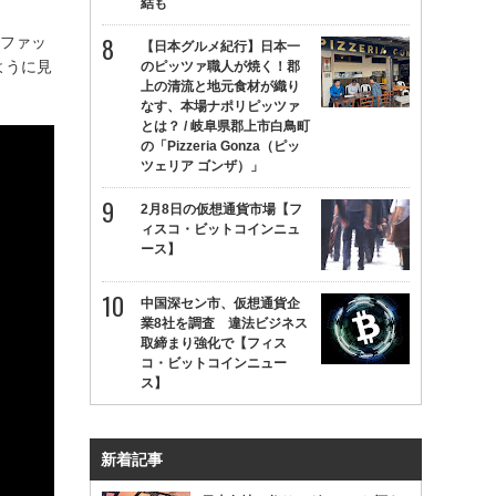
結も
たファッ
【日本グルメ紀行】日本一
ように見
のピッツァ職人が焼く！郡
上の清流と地元食材が織り
なす、本場ナポリピッツァ
とは？ / 岐阜県郡上市白鳥町
の「Pizzeria Gonza（ピッ
ツェリア ゴンザ）」
2月8日の仮想通貨市場【フ
ィスコ・ビットコインニュ
ース】
中国深セン市、仮想通貨企
業8社を調査 違法ビジネス
取締まり強化で【フィス
コ・ビットコインニュー
ス】
新着記事