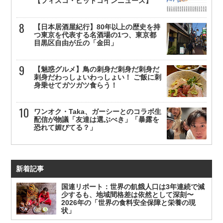
【フィスコ・ビットコインニュース】
【日本居酒屋紀行】80年以上の歴史を持
つ東京を代表する名酒場の1つ、東京都
目黒区自由が丘の「金田」
【魅惑グルメ】鳥の刺身だ刺身だ刺身だ
刺身だわっしょいわっしょい！ ご飯に刺
身乗せてガツガツ食らう！
ワンオク・Taka、ガーシーとのコラボ生
配信が物議「友達は選ぶべき」「暴露を
恐れて媚びてる？」
新着記事
国連リポート：世界の飢餓人口は3年連続で減
少するも、地域間格差は依然として深刻〜
2026年の「世界の食料安全保障と栄養の現
状」