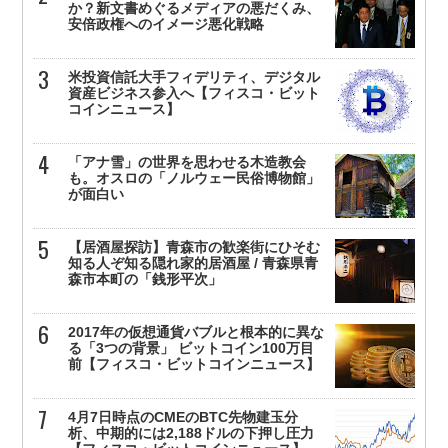
か？新文書めぐるメディアの悪だくみ、
安倍政権へのイメージ悪化戦略
米投資信託大手フィデリティ、デジタル
資産ビジネス参入へ【フィスコ・ビット
コインニュース】
「アナ雪」の世界を思わせる木造教会
も。オスロの「ノルウェー民俗博物館」
が面白い
【居酒屋探訪】青森市の歓楽街にひそむ
知る人ぞ知る隠れ家的居酒屋 / 青森県青
森市本町の「銭形平次」
2017年の仮想通貨バブルと根本的に異な
る「3つの背景」 ビットコイン100万目
前【フィスコ・ビットコインニュース】
4月7日時点のCMEのBTC先物建玉分
析、中期的には2,188ドルの下押し圧力