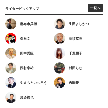
一覧へ
ライターピックアップ
麻布市兵衛
生田よしかつ
孫向文
高須克弥
田中秀臣
千葉麗子
西村幸祐
村田らむ
やまもといちろう
吉田豪
渡邉哲也