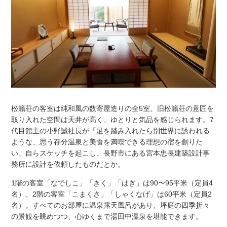
松籟荘の客室は純和風の数寄屋造りの全5室。旧松籟荘の意匠を
取り入れた空間は天井が高く、ゆとりと気品を感じられます。7
代目館主の小野誠社長が「足を踏み入れたら別世界に誘われる
ような、思う存分温泉と美食を満喫できる理想の宿を創りた
い」自らスケッチを起こし、長野市にある宮本忠長建築設計事
務所に設計を依頼したものだとか。
1階の客室「なでしこ」「きく」「はぎ」は90〜95平米（定員4
名）、2階の客室「こまくさ」「しゃくなげ」は60平米（定員2
名）。すべてのお部屋に温泉露天風呂があり、坪庭の四季折々
の景観を眺めつつ、心ゆくまで湯田中温泉を堪能できます。