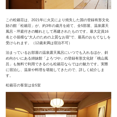
この松籟荘は、2021年に火災により焼失した国の登録有形文化
財の館「松籟荘」が、約3年の歳月を経て、全5部屋、温泉露天
風呂・坪庭付きの離れとして再建されたものです。最大定員16
名と小規模な“大人のための上質なお宿”で、最高のおもてなしを
受けられます。（12歳未満は宿泊不可）
泊まっているお部屋の温泉露天風呂にいつでも入れるほか、斜
め向かいにある姉妹館「よろづや」の登録有形文化財「桃山風
呂」も無料で利用できるのも松籟荘ならではの魅力です。実際
に宿泊し、温泉や料理を堪能してきたので、詳しく紹介しま
す。
松籟荘の客室は全5室