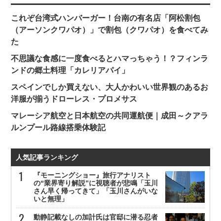
これぞ台湾式ハンバーガー！台南の有名店「阿松割包
（アーソンクワパオ）」で割包（クワパオ）を食べてみ
た
不思議な食感に一度食べるとハマっちゃう！？フィンラ
ンドの郷土料理「カレリアパイ」
スペインでしか買えない、大人かわいい世界観のあるお
洋服が揃うドローレス・プロメサス
マレーシア航空と日本航空の共同運航便｜成田～クアラ
ルンプール路線搭乗体験記
人気記事ランキング
『モーニングショー』旅行アナリスト
の“業界寄り解説”に視聴者が悲鳴「玉川
さん早く帰ってきて」「玉川さんがいな
いと無理」
動静記載なしの加計氏は官邸に潜る忍者