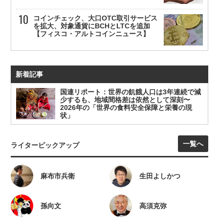
コインチェック、大口OTC取引サービス
を拡大、対象通貨にBCHとLTCを追加
【フィスコ・アルトコインニュース】
新着記事
国連リポート：世界の飢餓人口は3年連続で減
少するも、地域間格差は依然として深刻〜
2026年の「世界の食料安全保障と栄養の現
状」
一覧へ
ライターピックアップ
麻布市兵衛
生田よしかつ
孫向文
高須克弥