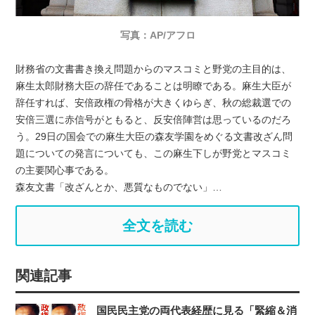
写真：AP/アフロ
財務省の文書書き換え問題からのマスコミと野党の主目的は、
麻生太郎財務大臣の辞任であることは明瞭である。麻生大臣が
辞任すれば、安倍政権の骨格が大きくゆらぎ、秋の総裁選での
安倍三選に赤信号がともると、反安倍陣営は思っているのだろ
う。29日の国会での麻生大臣の森友学園をめぐる文書改ざん問
題についての発言についても、この麻生下しが野党とマスコミ
の主要関心事である。
森友文書「改ざんとか、悪質なものでない」…
全文を読む
関連記事
国民民主党の両代表経歴に見る「緊縮＆消