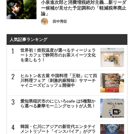
小泉進次郎と消費増税絶対主義…新リーダ
ー候補が見せた予定調和の「軽減税率廃止
論」
田中秀臣
人気記事ランキング
世界初！焙煎温度が選べるティージェラ
ートカフェで静岡市のお茶スイーツ文化
を楽しもう！
ヒルトン名古屋 中国料理「王朝」にて四
川料理フェア〈刺激的麻辣味〉サマーチ
ャイニーズビュッフェ開催中
愛知県稲沢市のにじいろcafe は5種類か
ら選べる豪華モーニングセットが人気！
韓国・仁川にアジアの新世代エンタテイ
メントリゾート「インスパイア」がグラ