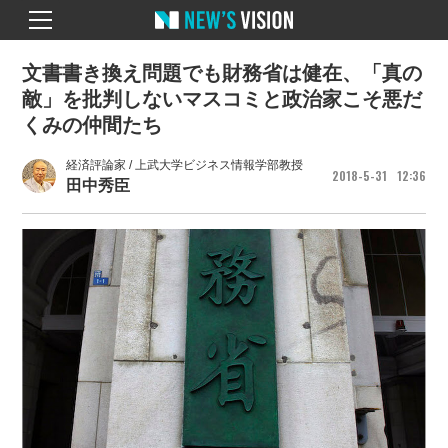
文書書き換え問題でも財務省は健在、「真の
敵」を批判しないマスコミと政治家こそ悪だ
くみの仲間たち
経済評論家 / 上武大学ビジネス情報学部教授
2018
5
31
12
36
田中秀臣