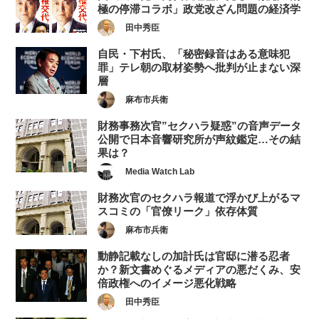
極の停滞コラボ」政党改ざん問題の経済学
田中秀臣
自民・下村氏、「秘密録音はある意味犯
罪」テレ朝の取材姿勢へ批判が止まない深
層
麻布市兵衛
財務事務次官”セクハラ疑惑”の音声データ
公開で日本音響研究所が声紋鑑定…その結
果は？
Media Watch Lab
財務次官のセクハラ報道で浮かび上がるマ
スコミの「官僚リーク」依存体質
麻布市兵衛
動静記載なしの加計氏は官邸に潜る忍者
か？新文書めぐるメディアの悪だくみ、安
倍政権へのイメージ悪化戦略
田中秀臣