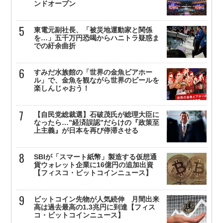
ンドオープン
東電元副社長、「被災地運動家と関係
を…」五千万円恐喝からハニトラ疑惑ま
での紆余曲折
すみだ水族館の「世界の金魚ビアホー
ル」で、金魚を観ながら世界のビールを
楽しんじゃおう！
【自民党総裁選】石破茂氏が総理大臣に
なったら…”経済誤認”だらけの『政策至
上主義』が日本を再び停滞させる
SBIが「スマート紙幣」製造する仮想通
貨ウォレット企業に16億円の追加出資
【フィスコ・ビットコインニュース】
ビットコイン先物が人気続伸 月間出来
高は過去最高の1.3兆円に到達【フィス
コ・ビットコインニュース】