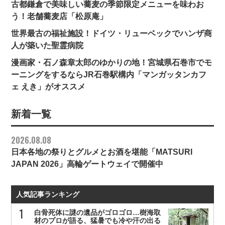
古都鎌倉で美味しい蕎麦の季節限定メニューを味わお
う！老舗蕎麦店「松原庵」
世界最古の福祉施設！ドイツ・リューベックでハンザ商
人が築いた聖霊病院
漫画家・石ノ森章太郎のゆかりの地！宮城県石巻市でモ
ーニングをするならJR石巻駅構内「マンガッタンカフ
ェ えき」がオススメ
新着一覧
2026.08.08
日本各地の祭りとグルメとお酒を堪能「MATSURI
JAPAN 2026」高輪ゲートウェイで開催中
人気記事ランキング
白骨死体に謎の遺品がゴロゴロ…樹海取
材のプロが語る、猛暑でも冷や汗の出る