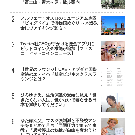
「富士山・青木ヶ原」散歩案内
ノルウェー・オスロのミュージアム地区
「ビィグドイ」で博物館めぐり ～木造教
会にヴァイキング船も～
Twitter社CEOが手がける送金アプリに
ビットコイン入金機能が追加【フィス
コ・ビットコインニュース】
【世界のラウンジ】UAE・アブダビ国際
空港のエティハド航空ビジネスクラスラ
ウンジとは？
ひろゆき氏、生活保護の受給に私見「働
きたくない人は、働かないで暮らせる日
本を満喫してください」
ゆたぼん父、マスク強制派と不登校アン
チをまとめて苦言「同調圧力でまるで宗
教」「思考停止の奴隷が自由を奪おうと
していてキモい」