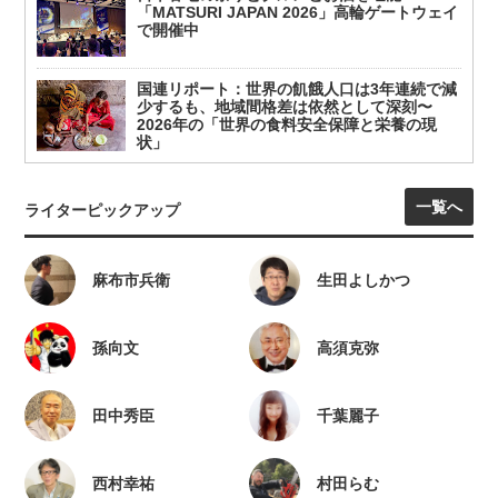
「MATSURI JAPAN 2026」高輪ゲートウェイ
で開催中
国連リポート：世界の飢餓人口は3年連続で減
少するも、地域間格差は依然として深刻〜
2026年の「世界の食料安全保障と栄養の現
状」
一覧へ
ライターピックアップ
麻布市兵衛
生田よしかつ
孫向文
高須克弥
田中秀臣
千葉麗子
西村幸祐
村田らむ