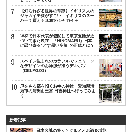
【知られざる世界の常識】イギリス人の
ジャガイモ愛がすごい…イギリスのスー
パーで買える10種のジャガイモ
Ｗ杯で日本代表が健闘して東京五輪が近
づいてきた現在、「HINOMARU」日本
に忍び寄る”どす黒い空気”の正体とは？
スペイン生まれのカラフルでフェミニン
なデザインのお洋服が揃うデルポソ
（DELPOZO）
厄をさる福を招くお申の神社 愛知県清
須市の清洲山王宮 日吉神社へ行ってみよ
う
新着記事
日本各地の祭りとグルメとお酒を堪能