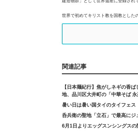
建造物群」として世界遺産に登録され
世界で初めてキリスト教を国教とした
関連記事
【日本麺紀行】焦がしネギの香ば
地、品川区大井町の「中華そば 永
暑い日は暑い国タイのタイフェス！
呑兵衛の聖地「立石」で最高にジ
6月1日よりエッグスンシングス