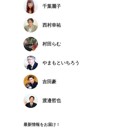
千葉麗子
西村幸祐
村田らむ
やまもといちろう
吉田豪
渡邉哲也
最新情報をお届け！