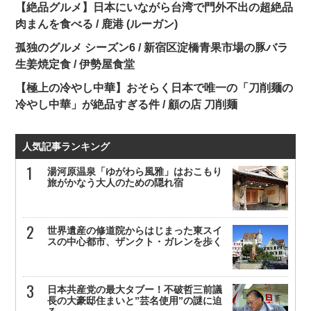
【絶品グルメ】日本にいながら台湾で門外不出の超絶品
肉まんを食べる / 鹿港 (ルーガン)
孤独のグルメ シーズン6 / 新宿区淀橋青果市場の豚バラ
生姜焼定食 / 伊勢屋食堂
【極上の冷やし中華】おそらく日本で唯一の「刀削麺の
冷やし中華」が絶品すぎる件 / 顧の店 刀削麺
人気記事ランキング
湯河原温泉「ゆがわら風雅」はおこもり
旅がかなう大人のための隠れ宿
世界遺産の修道院からはじまった東スイ
スの中心都市、ザンクト・ガレンを歩く
日本共産党の最大タブー！不破哲三前議
長の大豪邸住まいと”芸名使用”の謎に迫