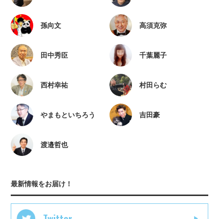
孫向文
高須克弥
田中秀臣
千葉麗子
西村幸祐
村田らむ
やまもといちろう
吉田豪
渡邉哲也
最新情報をお届け！
Twitter