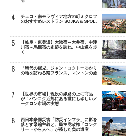
る
チェコ・南モラヴィア地方の町ミクロフ
のおすすめレストラン SOJKA & SPOL.
【岐阜・東美濃】大湫宿～大井宿、中津
川宿～馬籠宿の史跡を訪ね、中山道を歩
く
「時代の寵児」ジャン・コクトーゆかり
の地を訪ねる南フランス、マントンの旅
【世界の市場】現役の線路の上に商品
が！バンコク近郊にある世にも珍しいメ
ークロン市場の実態
西日本豪雨災害「防災インフラ」に影を
落とす緊縮主義と、民主党政権「コンク
リートから人へ」が残した負の遺産