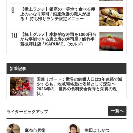
【極上ランチ】銀座の一等地で食べる極
上のいなり寿司 / 銀座魚勝の職人が握
る！ 持ち帰りランチ限定メニュー
【極上グルメ】本格的な寿司を1000円台
から堪能できる恵比寿の寿司屋 / 鮨竹半
若槻姉妹店「KARUME」(カルメ)
新着記事
国連リポート：世界の飢餓人口は3年連続で減
少するも、地域間格差は依然として深刻〜
2026年の「世界の食料安全保障と栄養の現
状」
一覧へ
ライターピックアップ
麻布市兵衛
生田よしかつ