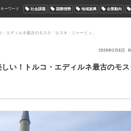
メキーワード
社会課題
国際情勢
地域振興
企業動向
コ・エディルネ最古のモスク「エスキ・ジャーミィ」
2020
2
8
0
美しい！トルコ・エディルネ最古のモス