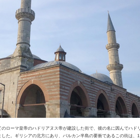
てのローマ皇帝のハドリアヌス帝が建設した街で、彼の名に因んでハド
した。ギリシアの北方にあり、バルカン半島の要衝であるこの街は、13