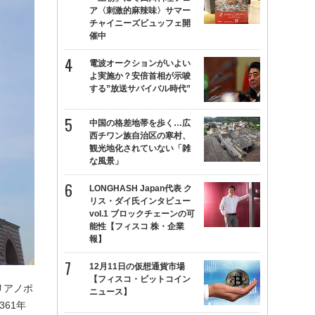
ア〈刺激的麻辣味〉サマー
チャイニーズビュッフェ開
催中
電波オークションがいよい
よ実施か？安倍首相が示唆
する”放送サバイバル時代”
中国の格差地帯を歩く…広
西チワン族自治区の寒村、
観光地化されていない「雑
な風景」
LONGHASH Japan代表 ク
リス・ダイ氏インタビュー
vol.1 ブロックチェーンの可
能性【フィスコ 株・企業
報】
12月11日の仮想通貨市場
【フィスコ・ビットコイン
リアノポ
ニュース】
61年