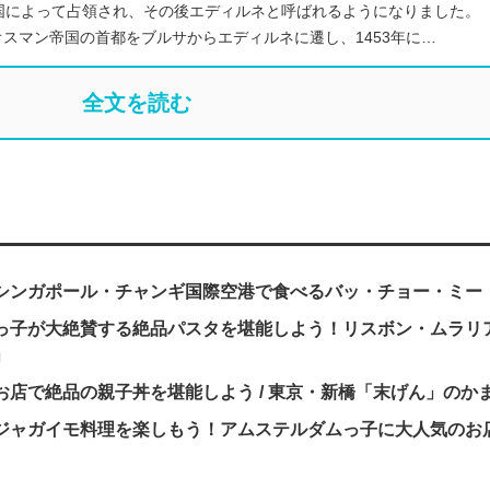
国によって占領され、その後エディルネと呼ばれるようになりました。
オスマン帝国の首都をブルサからエディルネに遷し、1453年に…
全文を読む
シンガポール・チャンギ国際空港で食べるバッ・チョー・ミー
っ子が大絶賛する絶品パスタを堪能しよう！リスボン・ムラリ
」
店で絶品の親子丼を堪能しよう / 東京・新橋「末げん」のか
ジャガイモ料理を楽しもう！アムステルダムっ子に大人気のお