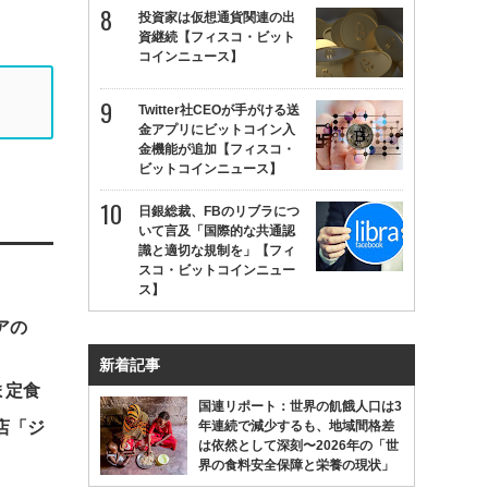
投資家は仮想通貨関連の出
資継続【フィスコ・ビット
コインニュース】
Twitter社CEOが手がける送
金アプリにビットコイン入
金機能が追加【フィスコ・
ビットコインニュース】
日銀総裁、FBのリブラにつ
いて言及「国際的な共通認
識と適切な規制を」【フィ
スコ・ビットコインニュー
ス】
アの
新着記事
ま定食
国連リポート：世界の飢餓人口は3
年連続で減少するも、地域間格差
店「ジ
は依然として深刻〜2026年の「世
界の食料安全保障と栄養の現状」