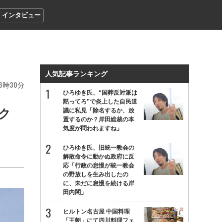
インタビュー
人気記事ランキング
6
30
ひろゆき氏、“国葬反対派は
黙ってろ”で炎上した自民道
ク
議に私見「除名するか、放
置するのか？岸田総裁の本
気度が問われますね」
ひろゆき氏、旧統一教会の
解散命令に動かぬ政府に反
応「行政の怠慢が統一教会
の野放しを生み出したの
に、未だに怠慢を続ける岸
田内閣」
ヒルトン名古屋 中国料理
「王朝」にて四川料理フェ