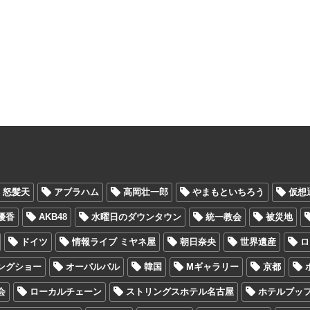
怒髪天
アブラハム
高岡壮一郎
やまもといちろう
仮想
優香
AKB48
水曜日のダウンタウン
統一教会
被災地
ドイツ
情報ライブ ミヤネ屋
朝日奈央
世界遺産
ロ
ングショー
オーパルパル
韓国
Mギャラリー
京都
会
ローカルチェーン
ストリングスホテル名古屋
ホテルブッ