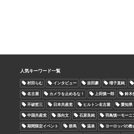
人気キーワード一覧
村田らむ
インタビュー
吉田豪
増子直純
名古屋
カメラを止めるな！
上田慎一郎
鈴木
不破哲三
日本共産党
ヒルトン名古屋
愛知県
中国共産党
孫向文
石原良純
羽鳥慎一モーニ
期間限定イベント
群馬
温泉
ヨーロッパの教