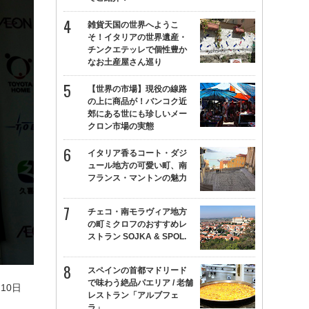
雑貨天国の世界へようこ
そ！イタリアの世界遺産・
チンクエテッレで個性豊か
なお土産屋さん巡り
【世界の市場】現役の線路
の上に商品が！バンコク近
郊にある世にも珍しいメー
クロン市場の実態
イタリア香るコート・ダジ
ュール地方の可愛い町、南
フランス・マントンの魅力
チェコ・南モラヴィア地方
の町ミクロフのおすすめレ
ストラン SOJKA & SPOL.
スペインの首都マドリード
で味わう絶品パエリア / 老舗
10日
レストラン「アルブフェ
。
ラ」