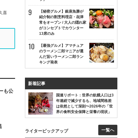
【秘密グルメ】銀座魚勝が
久喜
紹介制の割烹料理店・㐂津
常をオープン / 大人の隠れ家
がコンセプトでカウンター
13席のみ
【最強グルメ】アマチュア
のラーメン二郎マニアが選
んだ旨いラーメン二郎ラン
キング発表
新着記事
ーも公
国連リポート：世界の飢餓人口は3
年連続で減少するも、地域間格差
は依然として深刻〜2026年の「世
界の食料安全保障と栄養の現状」
唱
一覧へ
ライターピックアップ