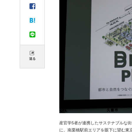
送る
産官学5者が連携したサステナブルな街
に、南栗橋駅前エリアを眼下に望む東