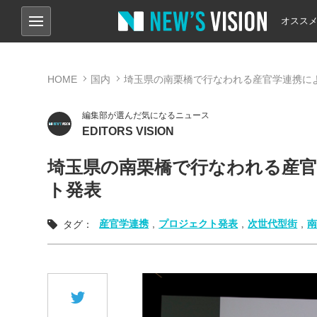
オスス
HOME
国内
埼玉県の南栗橋で行なわれる産官学連携に
編集部が選んだ気になるニュース
EDITORS VISION
埼玉県の南栗橋で行なわれる産
ト発表
産官学連携
,
プロジェクト発表
,
次世代型街
,
タグ：