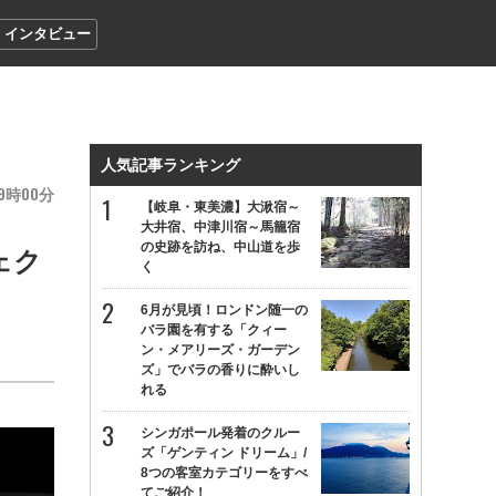
インタビュー
人気記事ランキング
9
00
【岐阜・東美濃】大湫宿～
大井宿、中津川宿～馬籠宿
の史跡を訪ね、中山道を歩
ェク
く
6月が見頃！ロンドン随一の
バラ園を有する「クィー
ン・メアリーズ・ガーデン
ズ」でバラの香りに酔いし
れる
シンガポール発着のクルー
ズ「ゲンティン ドリーム」/
8つの客室カテゴリーをすべ
てご紹介！