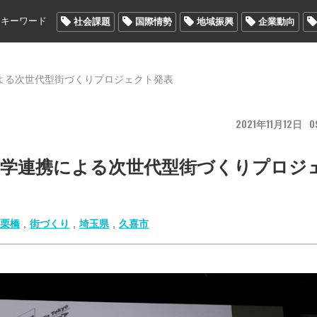
メキーワード
社会課題
国際情勢
地域振興
企業動向
よる次世代型街づくりプロジェクト発表
2021
11
12
0
官学連携による次世代型街づくりプロジ
南栗橋
,
街づくり
,
埼玉県
,
久喜市