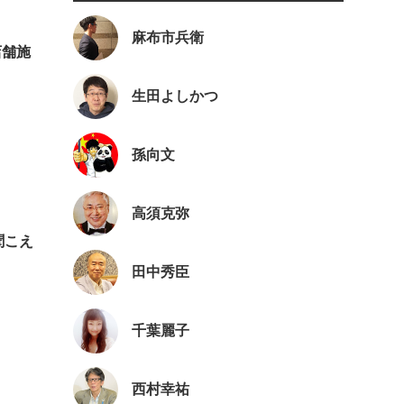
麻布市兵衛
店舗施
生田よしかつ
孫向文
高須克弥
聞こえ
田中秀臣
千葉麗子
西村幸祐