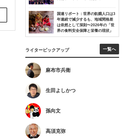
国連リポート：世界の飢餓人口は3
年連続で減少するも、地域間格差
は依然として深刻〜2026年の「世
界の食料安全保障と栄養の現状」
一覧へ
ライターピックアップ
麻布市兵衛
生田よしかつ
孫向文
高須克弥