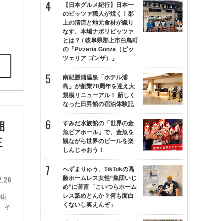
【日本グルメ紀行】日本一
のピッツァ職人が焼く！郡
上の清流と地元食材が織り
なす、本場ナポリピッツァ
とは？ / 岐阜県郡上市白鳥町
の「Pizzeria Gonza（ピッ
ツェリア ゴンザ）」
南紀勝浦温泉「ホテル浦
島」が創業70周年を迎え大
規模リニューアル！ 新しく
なった日昇館の宿泊体験記
すみだ水族館の「世界の金
囲
魚ビアホール」で、金魚を
正
観ながら世界のビールを楽
しんじゃおう！
へずまりゅう、TikTokの高
2.26
齢ホームレス女性“集団いじ
め”に苦言「こいつらホーム
レス舐めとんか？何も面白
の街
くないし笑えんぞ」
 そ