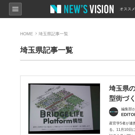
オスス
HOME
埼玉県記事一覧
埼玉県記事一覧
埼玉県
型街づ
編集部
EDITO
産官学5者が連
る。11月10