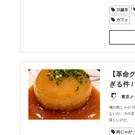
川越市
カフェ
【革命
ぎる件 
東京メ
俺の肉じゃが 
ないが、その言
味しいのだ。 
肉じゃが