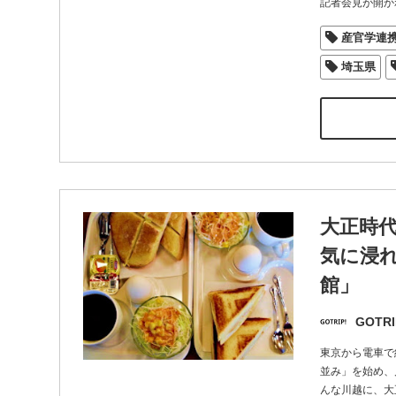
記者会見が開か
産官学連
埼玉県
大正時
気に浸
館」
GOTRI
東京から電車で
並み」を始め、
んな川越に、大