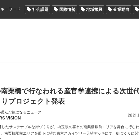
メキーワード
社会課題
国際情勢
地域振興
企業動向
の南栗橋で行なわれる産官学連携による次世
くりプロジェクト発表
が選んだ気になるニュース
2021.1
RS VISION
携したサステナブルな街づくりが、埼玉県久喜市の南栗橋駅前エリアを舞台に行な
日に、南栗橋駅前エリアを眼下に望む東京スカイツリー天望デッキにて、街づくりに関