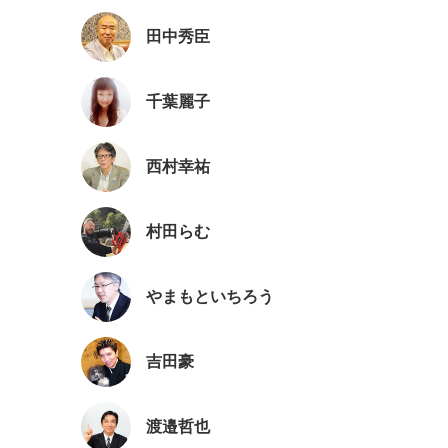
田中秀臣
千葉麗子
西村幸祐
村田らむ
やまもといちろう
吉田豪
渡邉哲也