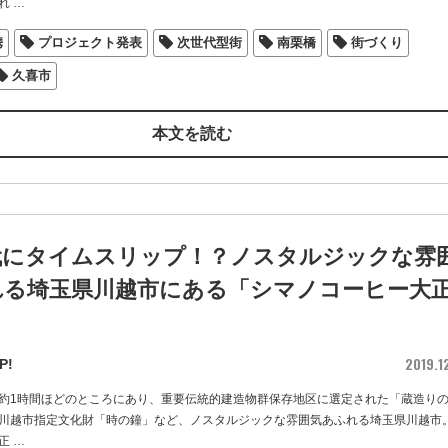
れ
…
携
プロジェクト発表
次世代型街
南栗橋
街づくり
久喜市
本文を読む
代にタイムスリップ！？ノスタルジックな雰
れる埼玉県川越市にある「シマノコーヒー大
2019.1
P!
約1時間ほどのところにあり、重要伝統的建造物群保存地区に選定された「蔵造り
川越市指定文化財「時の鐘」など、ノスタルジックな雰囲気あふれる埼玉県川越市。
正
…