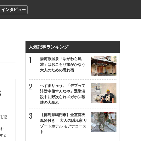
インタビュー
人気記事ランキング
湯河原温泉「ゆがわら風
雅」はおこもり旅がかなう
大人のための隠れ宿
へずまりゅう、「デブって
代
誹謗中傷すんなや」選挙演
説中に野次られメガホン破
壊の大暴れ
【徳島県鳴門市】全室露天
1.12
風呂付き！ 大人の隠れ家 リ
ゾートホテル モアナコース
われ
ト
する