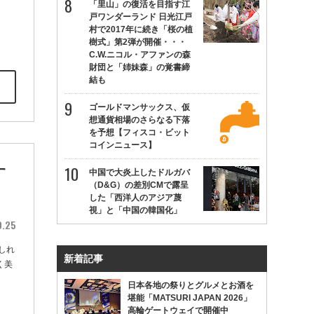
「里山」の復活を目指す江
戸ワンダーランド 日光江戸
村で2017年に続き「桜の植
樹式」第2弾が開催・・・
C.W.ニコル・アファンの森
財団と「姉妹森」の覚書締
結も
ゴールドマンサックス、仮
想通貨相場のさらなる下落
を予想【フィスコ・ビット
コインニュース】
す
中国で大炎上したドルガバ
（D&G）の差別CMで露呈
した「西洋人のアジア蔑
視」と「中国の韓国化」
9.25
しれ
新着記事
く美
日本各地の祭りとグルメとお酒を
堪能「MATSURI JAPAN 2026」
高輪ゲートウェイで開催中