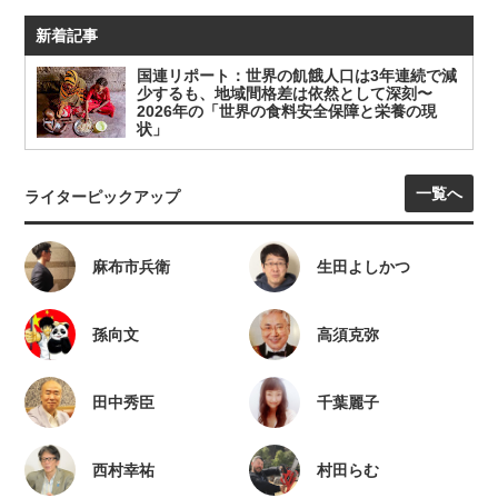
新着記事
国連リポート：世界の飢餓人口は3年連続で減
少するも、地域間格差は依然として深刻〜
2026年の「世界の食料安全保障と栄養の現
状」
一覧へ
ライターピックアップ
麻布市兵衛
生田よしかつ
孫向文
高須克弥
田中秀臣
千葉麗子
西村幸祐
村田らむ