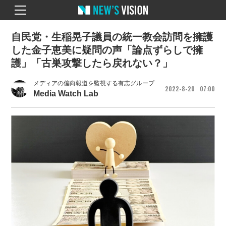
自民党・生稲晃子議員の統一教会訪問を擁護
した金子恵美に疑問の声「論点ずらしで擁
護」「古巣攻撃したら戻れない？」
メディアの偏向報道を監視する有志グループ
2022
8
20
07
00
Media Watch Lab