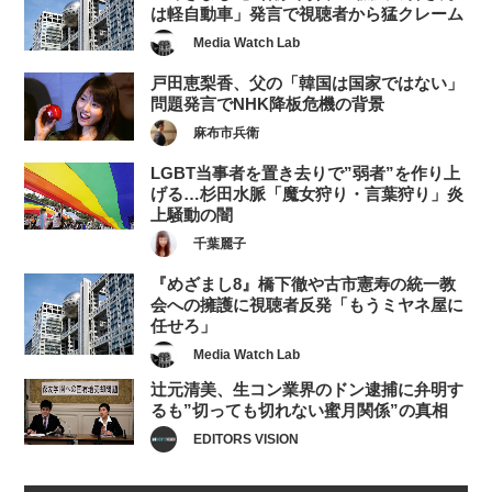
は軽自動車」発言で視聴者から猛クレーム
Media Watch Lab
戸田恵梨香、父の「韓国は国家ではない」
問題発言でNHK降板危機の背景
麻布市兵衛
LGBT当事者を置き去りで”弱者”を作り上
げる…杉田水脈「魔女狩り・言葉狩り」炎
上騒動の闇
千葉麗子
『めざまし8』橋下徹や古市憲寿の統一教
会への擁護に視聴者反発「もうミヤネ屋に
任せろ」
Media Watch Lab
辻元清美、生コン業界のドン逮捕に弁明す
るも”切っても切れない蜜月関係”の真相
EDITORS VISION