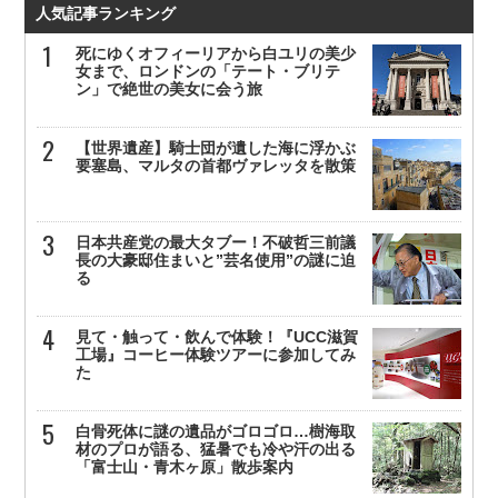
人気記事ランキング
死にゆくオフィーリアから白ユリの美少
女まで、ロンドンの「テート・ブリテ
ン」で絶世の美女に会う旅
【世界遺産】騎士団が遺した海に浮かぶ
要塞島、マルタの首都ヴァレッタを散策
日本共産党の最大タブー！不破哲三前議
長の大豪邸住まいと”芸名使用”の謎に迫
る
見て・触って・飲んで体験！『UCC滋賀
工場』コーヒー体験ツアーに参加してみ
た
白骨死体に謎の遺品がゴロゴロ…樹海取
材のプロが語る、猛暑でも冷や汗の出る
「富士山・青木ヶ原」散歩案内