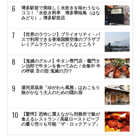
博多駅前で美味しく水炊きを味わうなら
ココ！「水炊き料亭 博多華味鳥（はな
みどり）」博多駅前店
【世界のラウンジ】プライオリティ・パ
スで利用できる香港国際空港のプラザプ
レミアムラウンジってどんなところ？
【鬼滅のグルメ】牛タン専門店・竈門タ
ン治郎で牛タンを食べてみた / 全集中 牛
の呼吸 舌の型 鬼滅の刃!?
湯河原温泉「ゆがわら風雅」はおこもり
旅がかなう大人のための隠れ宿
【驚愕】恐怖に震えながら刑務所で飯が
食えるレストラン / 高級ローストビーフ
の量り売りも可能「ザ・ロックアップ」