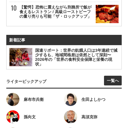
【驚愕】恐怖に震えながら刑務所で飯が
食えるレストラン / 高級ローストビーフ
の量り売りも可能「ザ・ロックアップ」
新着記事
国連リポート：世界の飢餓人口は3年連続で減
少するも、地域間格差は依然として深刻〜
2026年の「世界の食料安全保障と栄養の現
状」
一覧へ
ライターピックアップ
麻布市兵衛
生田よしかつ
孫向文
高須克弥