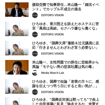
援助交際で知事辞任…米山隆一「婚活イベ
ント」でカップル不成立の過去
EDITORS VISION
ひろゆき、香川照之を訴えたホステスに苦
言「風俗は高給。セクハラ嫌なら働くな」
EDITORS VISION
ひろゆき、“国葬欠席”蓮舫＆辻元議員に反
応「行きませんとわざわざ言う必要ない」
EDITORS VISION
米山隆一、女性問題での辞任に芸能界から
異論「モテない男の悲哀吐露は気の毒」
Media Watch Lab
ひろゆき、国葬で自論「老害の方々に、感
謝を伝えつつ弔う日にすると良い気が…」
EDITORS VISION
ひろゆき、“国葬反対派は黙ってろ”で炎上
した自民道議に私見「除名するか、放置す