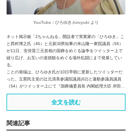
YouTube：ひろゆき,hiroyuki より
ネット掲示板「2ちゃんねる」開設者で実業家の「ひろゆき」こ
と西村博之氏（45）と元新潟県知事の米山隆一衆院議員（55）
が11日、安倍晋三元首相の国葬をめぐる論争をツイッター上で
繰り広げ、お互いの道徳観をめぐる場外乱闘にまで発展してい
る。
ことの発端は、ひろゆき氏が10日早朝に更新したツイッターだ
った。立憲民主党の辻元清美参議院議員(62)と蓮舫参議員議員
（54）がツイッター上にて『国葬儀委員長 内閣総理大臣 岸田…
全文を読む
関連記事