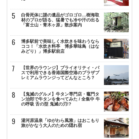
白骨死体に謎の遺品がゴロゴロ…樹海取
材のプロが語る、猛暑でも冷や汗の出る
「富士山・青木ヶ原」散歩案内
博多駅前で美味しく水炊きを味わうなら
ココ！「水炊き料亭 博多華味鳥（はな
みどり）」博多駅前店
【世界のラウンジ】プライオリティ・パ
スで利用できる香港国際空港のプラザプ
レミアムラウンジってどんなところ？
【鬼滅のグルメ】牛タン専門店・竈門タ
ン治郎で牛タンを食べてみた / 全集中 牛
の呼吸 舌の型 鬼滅の刃!?
湯河原温泉「ゆがわら風雅」はおこもり
旅がかなう大人のための隠れ宿