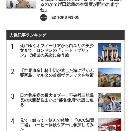
るのか？岸田総裁の本気度が問われます
ね」
EDITORS VISION
人気記事ランキング
死にゆくオフィーリアから白ユリの美少
女まで、ロンドンの「テート・ブリテ
ン」で絶世の美女に会う旅
【世界遺産】騎士団が遺した海に浮かぶ
要塞島、マルタの首都ヴァレッタを散策
日本共産党の最大タブー！不破哲三前議
長の大豪邸住まいと”芸名使用”の謎に迫
る
見て・触って・飲んで体験！『UCC滋賀
工場』コーヒー体験ツアーに参加してみ
た