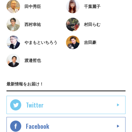
田中秀臣
千葉麗子
西村幸祐
村田らむ
やまもといちろう
吉田豪
渡邉哲也
最新情報をお届け！
Twitter
Facebook