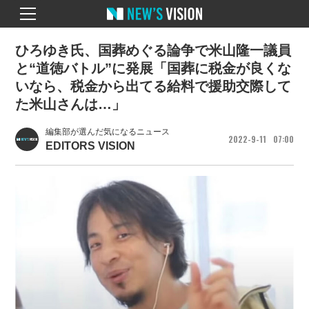
ひろゆき氏、国葬めぐる論争で米山隆一議員
と“道徳バトル”に発展「国葬に税金が良くな
いなら、税金から出てる給料で援助交際して
た米山さんは…」
編集部が選んだ気になるニュース
2022
9
11
07
00
EDITORS VISION