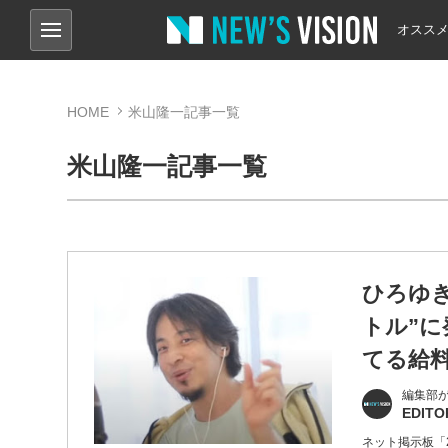
オスス
HOME
米山隆一記事一覧
米山隆一記事一覧
ひろゆ
トル”
てる給
編集部
EDITO
ネット掲示板「