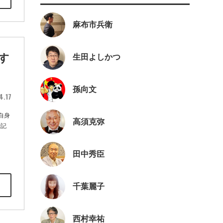
麻布市兵衛
す
生田よしかつ
孫向文
4.17
自身
高須克弥
で記
田中秀臣
千葉麗子
西村幸祐