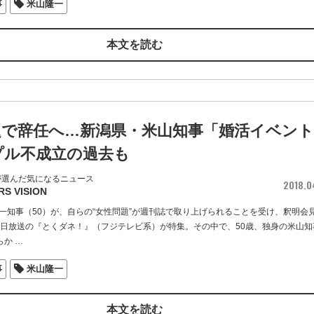
事
米山隆一
本文を読む
題で辞任へ…新潟県・米山知事「婚活イベント
プル不成立の過去も
が選んだ気になるニュース
2018.0
RS VISION
一知事（50）が、自らの“女性問題”が週刊誌で取り上げられることを受け、釈明会
8日放送の『とくダネ！』（フジテレビ系）が特集。その中で、50歳、独身の米山知
らか
…
事
米山隆一
本文を読む