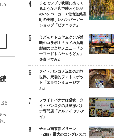
まるでジブリ映画に出てく
お互
るようなお店で味わう絶品
のハンバーガー / 北海道美瑛
町の美味しいハンバーガー
ショップ「ピクニック」
うどんとトムヤムクンが禁
断のコラボ！？タイの丸亀
製麺のご当地メニュー「シ
ーフードトムヤムうどん」
を食べてみた
タイ・バンコク近郊の幻想
世界、穴場的フォトスポッ
続
ト「エラワンミュージア
ム」
フライドバナナは必食！タ
4.22
イ・バンコクの庶民派バナ
ナ専門店「クルアイ クルア
あっ
イ」
苦し
チェコ南東部ズリーン
（Zlin）最大のコングレスホ