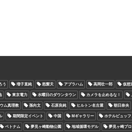
ろう
増子直純
怒髪天
アブラハム
高岡壮一郎
仮想
地
東京電力
水曜日のダウンタウン
カメラを止めるな！
ウム真理教
孫向文
石原良純
ヒルトン名古屋
朝日奈央
ル
期間限定イベント
中国
Mギャラリー
ホテルビュッフ
ベトナム
夢見ヶ崎動物公園
地域循環モデル
夢見ヶ崎プロ