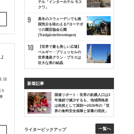
テル「インターホテル モス
クワ」
真冬のスウェーデンでも南
国気分を味わえる?ヨーテボ
リの園芸協会公園
(Trädgårdsföreningen)
【世界で最も美しい広場】
ベルギー・ブリュッセルの
」
世界遺産グラン・プラスは
壮大な美の結晶
4.18
新着記事
見を
国連リポート：世界の飢餓人口は3
事
年連続で減少するも、地域間格差
は依然として深刻〜2026年の「世
界の食料安全保障と栄養の現状」
一覧へ
ライターピックアップ