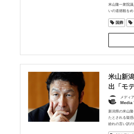
米山隆一衆院議
いの道徳観をめ
国葬
米山新
出「モ
メディ
Media
新潟県の米山隆
たとされる疑惑
紛れの言い訳の