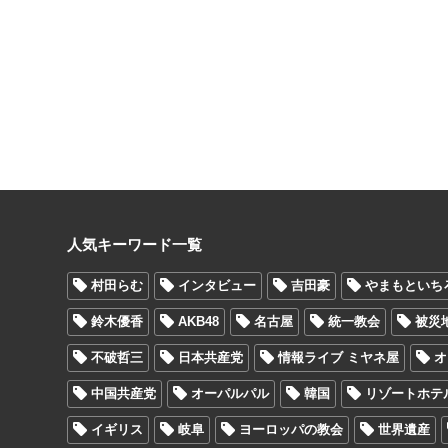
人気キーワード一覧
村田らむ
インタビュー
吉田豪
やまもといち
鈴木優香
AKB48
名古屋
統一教会
被災
不破哲三
日本共産党
情報ライブ ミヤネ屋
オ
中国共産党
オーパルパル
韓国
リゾートホテ
イギリス
岐阜
ヨーロッパの教会
世界遺産