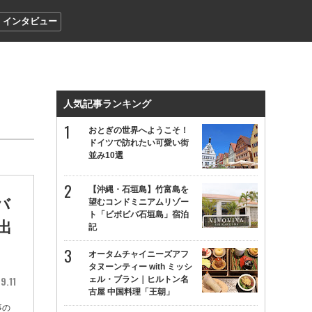
インタビュー
人気記事ランキング
おとぎの世界へようこそ！
ドイツで訪れたい可愛い街
並み10選
【沖縄・石垣島】竹富島を
バ
望むコンドミニアムリゾー
ト「ビボビバ石垣島」宿泊
出
記
オータムチャイニーズアフ
タヌーンティー with ミッシ
9.11
ェル・ブラン｜ヒルトン名
古屋 中国料理「王朝」
事の