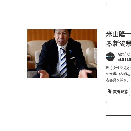
米山隆
る新潟
編集部
EDITO
近く女性問題が
の進退の表明を
者会見を開き、
買春疑惑