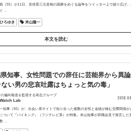
員（55）が11日、安倍晋三元首相の国葬をめぐる論争をツイッター上で繰り広げ、
ぐ
…
ひろゆき
米山隆一
本文を読む
潟県知事、女性問題での辞任に芸能界から異論
テない男の悲哀吐露はちょっと気の毒」
アの偏向報道を監視する有志グループ
2018.0
 Watch Lab
一知事（50）が、出会い系サイトで知り合った複数の女性と金銭が絡む交際関係が
について『バイキング』（フジテレビ系）が特集。米山知事が辞職会見で発言した
数
…