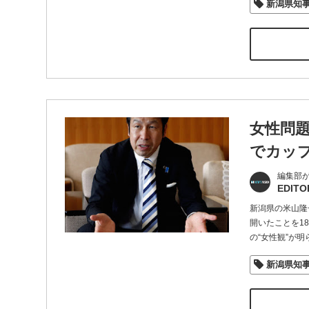
新潟県知
女性問
でカッ
編集部
EDITO
新潟県の米山隆
開いたことを1
の“女性観”が明
新潟県知