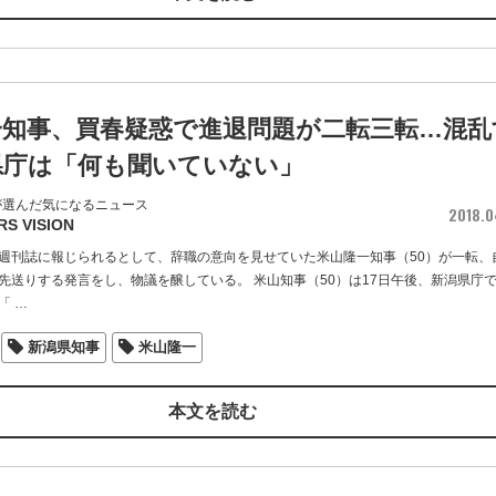
一知事、買春疑惑で進退問題が二転三転…混乱
県庁は「何も聞いていない」
が選んだ気になるニュース
2018.0
RS VISION
週刊誌に報じられるとして、辞職の意向を見せていた米山隆一知事（50）が一転、
先送りする発言をし、物議を醸している。 米山知事（50）は17日午後、新潟県庁
「
…
新潟県知事
米山隆一
本文を読む