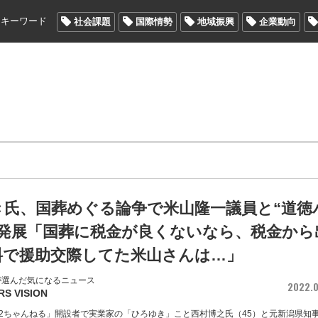
メキーワード
社会課題
国際情勢
地域振興
企業動向
き氏、国葬めぐる論争で米山隆一議員と“道徳
に発展「国葬に税金が良くないなら、税金から
料で援助交際してた米山さんは…」
が選んだ気になるニュース
2022.0
RS VISION
2ちゃんねる」開設者で実業家の「ひろゆき」こと西村博之氏（45）と元新潟県知