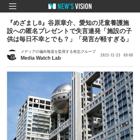
『めざまし8』谷原章介、愛知の児童養護施
設への匿名プレゼントで失言連発「施設の子
供は毎日不幸とでも？」「発言が軽すぎる」
メディアの偏向報道を監視する有志グループ
2022
12
23
09
00
Media Watch Lab