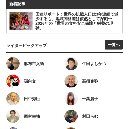
新着記事
国連リポート：世界の飢餓人口は3年連続で減
少するも、地域間格差は依然として深刻〜
2026年の「世界の食料安全保障と栄養の現
状」
一覧へ
ライターピックアップ
麻布市兵衛
生田よしかつ
孫向文
高須克弥
田中秀臣
千葉麗子
西村幸祐
村田らむ