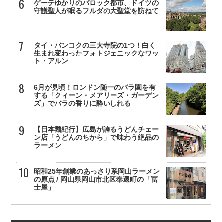
ゲーテゆかりのバロック都市、ドイツの
守護聖人が眠るフルダの大聖堂を訪ねて
タイ・バンコクの三大寺院の1つ！白く
生まれ変わったフォトジェニックなワッ
ト・アルン
6月が見頃！ロンドン随一のバラ園を有
する「クィーン・メアリーズ・ガーデン
ズ」でバラの香りに酔いしれる
【日本麺紀行】広島が誇るうどんチェー
ン店「うどんのちから」で味わう絶品の
ラーメン
昭和25年創業のあっさり系岡山ラーメン
の原点 / 岡山県岡山市北区奉還町の「冨
士屋」