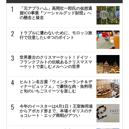
「元アブラハム」高岡壮一郎氏の仮想通
貨ICO事業『ソーシャルグッド財団』へ
の懸念と疑念
トラブルに遭わないために、モロッコ旅
行で注意したい8つのポイント
世界最古のクリスマーケット！ドイツ・
フランクフルトの伝統あるクリスマスマ
ーケットで楽しむメルヘンの世界
ヒルトン名古屋「ウィンターランチ＆デ
ィナービュッフェ」で豪快な肉・魚料理
と旬のいちごスイーツを楽しむ
今年のイースターは4月1日！王室御用達
からアボカド形まで、本場イギリスのチ
ョコレート・エッグ商戦がアツい