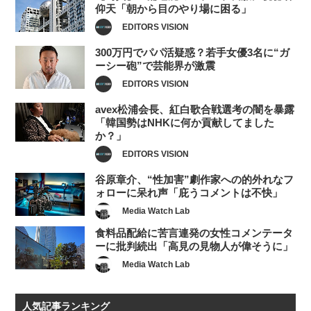
仰天「朝から目のやり場に困る」
EDITORS VISION
300万円でパパ活疑惑？若手女優3名に“ガ
ーシー砲”で芸能界が激震
EDITORS VISION
avex松浦会長、紅白歌合戦選考の闇を暴露
「韓国勢はNHKに何か貢献してました
か？」
EDITORS VISION
谷原章介、“性加害”劇作家への的外れなフ
ォローに呆れ声「庇うコメントは不快」
Media Watch Lab
食料品配給に苦言連発の女性コメンテータ
ーに批判続出「高見の見物人が偉そうに」
Media Watch Lab
人気記事ランキング