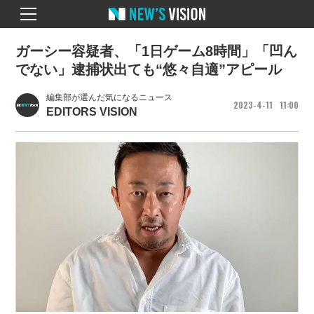
ガーシー容疑者、「1日ゲーム8時間」「凹ん
でない」逮捕状出ても“悠々自適”アピール
編集部が選んだ気になるニュース
2023
4
11
11
00
EDITORS VISION