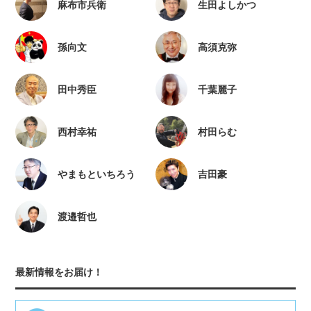
麻布市兵衛
生田よしかつ
孫向文
高須克弥
田中秀臣
千葉麗子
西村幸祐
村田らむ
やまもといちろう
吉田豪
渡邉哲也
最新情報をお届け！