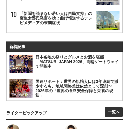
「新聞を読まない若い人は自民支持」の
麻生太郎氏発言を捻じ曲げ報道するテレ
ビメディアの末期症状
新着記事
日本各地の祭りとグルメとお酒を堪能
「MATSURI JAPAN 2026」高輪ゲートウェイ
で開催中
国連リポート：世界の飢餓人口は3年連続で減
少するも、地域間格差は依然として深刻〜
2026年の「世界の食料安全保障と栄養の現
状」
一覧へ
ライターピックアップ