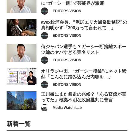
に“ガーシー砲”で芸能界が激震
EDITORS VISION
avex松浦会長、“沢尻エリカ風俗勤務説”の
真相明かす「300万って言われて…」
EDITORS VISION
侍ジャパン選手も？ガーシー断捨離スポー
ツ編のヤバすぎる実名リスト
EDITORS VISION
オリラジ中田、“ガーシー授業”にネット騒
然「こんなに踏み込んだ内容を…」
EDITORS VISION
玉川徹にまた暴走の兆候？「ある官僚が言
ってた」根拠不明な政府批判に苦言
Media Watch Lab
新着一覧