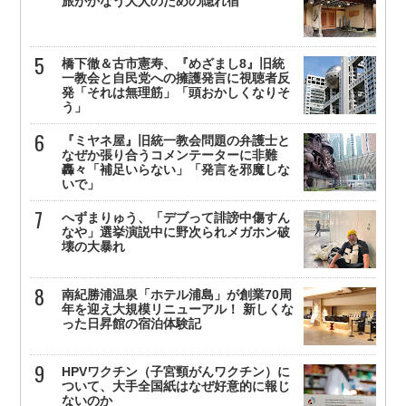
旅がかなう大人のための隠れ宿
橋下徹＆古市憲寿、『めざまし8』旧統
一教会と自民党への擁護発言に視聴者反
発「それは無理筋」「頭おかしくなりそ
う」
『ミヤネ屋』旧統一教会問題の弁護士と
なぜか張り合うコメンテーターに非難
轟々「補足いらない」「発言を邪魔しな
いで」
へずまりゅう、「デブって誹謗中傷すん
なや」選挙演説中に野次られメガホン破
壊の大暴れ
南紀勝浦温泉「ホテル浦島」が創業70周
年を迎え大規模リニューアル！ 新しくな
った日昇館の宿泊体験記
HPVワクチン（子宮頸がんワクチン）に
ついて、大手全国紙はなぜ好意的に報じ
ないのか