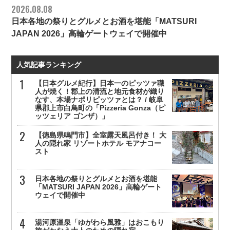
2026.08.08
日本各地の祭りとグルメとお酒を堪能「MATSURI
JAPAN 2026」高輪ゲートウェイで開催中
人気記事ランキング
【日本グルメ紀行】日本一のピッツァ職
人が焼く！郡上の清流と地元食材が織り
なす、本場ナポリピッツァとは？ / 岐阜
県郡上市白鳥町の「Pizzeria Gonza（ピ
ッツェリア ゴンザ）」
【徳島県鳴門市】全室露天風呂付き！ 大
人の隠れ家 リゾートホテル モアナコー
スト
日本各地の祭りとグルメとお酒を堪能
「MATSURI JAPAN 2026」高輪ゲート
ウェイで開催中
湯河原温泉「ゆがわら風雅」はおこもり