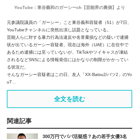
YouTube：東谷義和のガーシーch【芸能界の裏側】より
元参議院議員の「ガーシー」こと東谷義和容疑者（51）が7日、
YouTubeチャンネルに突然出演し話題となっている。
芸能人らに対する暴力行為法違反や名誉棄損などの疑いで逮捕
状が出ているガーシー容疑者。現在は海外（UAE）に在住中で
あるため逮捕には至っていないが、TikTokやツイキャスが凍結
されるなどSNSによる情報発信にはかなりの制限がかかってい
る状況だ。
そんなガーシー容疑者はこの日、友人「XX-Batsu2/バツ2」のYo
uT…
全文を読む
関連記事
300万円でパパ活疑惑？あの若手女優3名