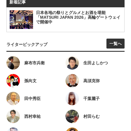
新着記事
日本各地の祭りとグルメとお酒を堪能
「MATSURI JAPAN 2026」高輪ゲートウェイ
で開催中
一覧へ
ライターピックアップ
麻布市兵衛
生田よしかつ
孫向文
高須克弥
田中秀臣
千葉麗子
西村幸祐
村田らむ