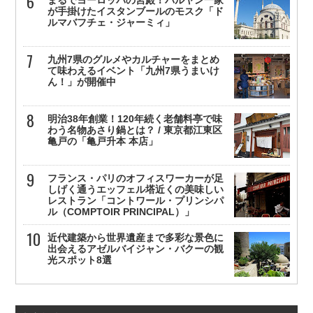
が手掛けたイスタンブールのモスク「ド
ルマバフチェ・ジャーミィ」
九州7県のグルメやカルチャーをまとめ
て味わえるイベント「九州7県うまいけ
ん！」が開催中
明治38年創業！120年続く老舗料亭で味
わう名物あさり鍋とは？ / 東京都江東区
亀戸の「亀戸升本 本店」
フランス・パリのオフィスワーカーが足
しげく通うエッフェル塔近くの美味しい
レストラン「コントワール・プリンシパ
ル（COMPTOIR PRINCIPAL）」
近代建築から世界遺産まで多彩な景色に
出会えるアゼルバイジャン・バクーの観
光スポット8選