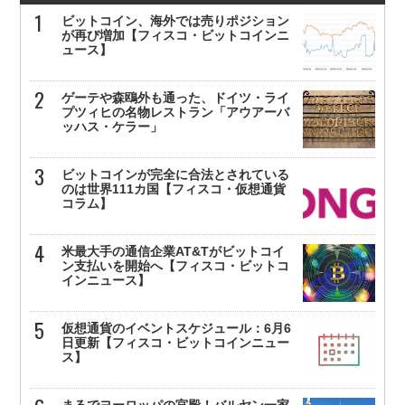
ビットコイン、海外では売りポジション
が再び増加【フィスコ・ビットコインニ
ュース】
ゲーテや森鴎外も通った、ドイツ・ライ
プツィヒの名物レストラン「アウアーバ
ッハス・ケラー」
ビットコインが完全に合法とされている
のは世界111カ国【フィスコ・仮想通貨
コラム】
米最大手の通信企業AT&Tがビットコイ
ン支払いを開始へ【フィスコ・ビットコ
インニュース】
仮想通貨のイベントスケジュール：6月6
日更新【フィスコ・ビットコインニュー
ス】
まるでヨーロッパの宮殿！バルヤン一家