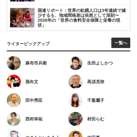
国連リポート：世界の飢餓人口は3年連続で減
少するも、地域間格差は依然として深刻〜
2026年の「世界の食料安全保障と栄養の現
状」
一覧へ
ライターピックアップ
麻布市兵衛
生田よしかつ
孫向文
高須克弥
田中秀臣
千葉麗子
西村幸祐
村田らむ