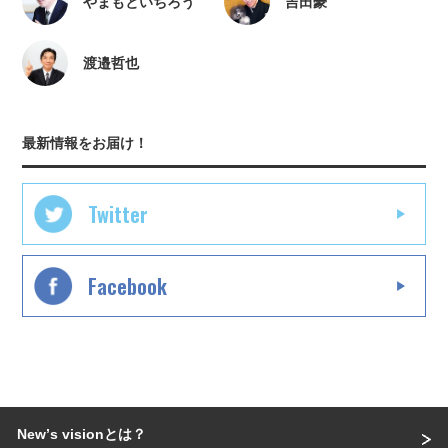
やまもといちろう
吉田豪
渡邉哲也
最新情報をお届け！
Twitter
Facebook
Newʼs visionとは？