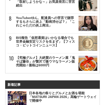
「取材しようかな～」お気楽発言に苦言
続出
YouTuberゆん、配達員への苦言で謝罪
するもさらに炎上「動画消せば？」「こ
れじゃただの炎上商法」
BIS報告「仮想通貨はいかなる場合でも
世界金融安定リスクを生まず」【フィス
コ・ビットコインニュース】
【究極グルメ】大絶賛のラーメン屋「鬼
そば藤谷」が贅沢で激ウマなラーメン販
売開始 / 価格は6000円
新着記事
日本各地の祭りとグルメとお酒を堪能
「MATSURI JAPAN 2026」高輪ゲートウェイ
で開催中