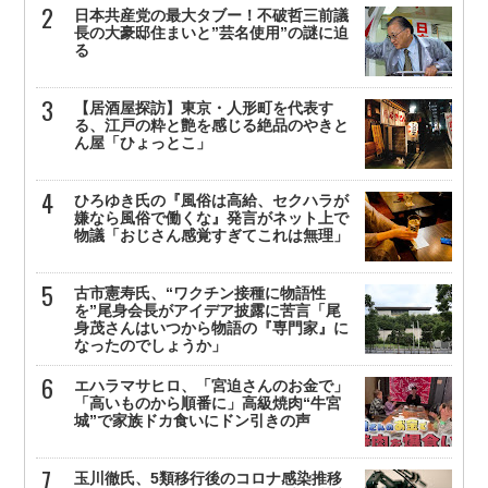
日本共産党の最大タブー！不破哲三前議
長の大豪邸住まいと”芸名使用”の謎に迫
る
【居酒屋探訪】東京・人形町を代表す
る、江戸の粋と艶を感じる絶品のやきと
ん屋「ひょっとこ」
ひろゆき氏の『風俗は高給、セクハラが
嫌なら風俗で働くな』発言がネット上で
物議「おじさん感覚すぎてこれは無理」
古市憲寿氏、“ワクチン接種に物語性
を”尾身会長がアイデア披露に苦言「尾
身茂さんはいつから物語の『専門家』に
なったのでしょうか」
エハラマサヒロ、「宮迫さんのお金で」
「高いものから順番に」高級焼肉“牛宮
城”で家族ドカ食いにドン引きの声
玉川徹氏、5類移行後のコロナ感染推移