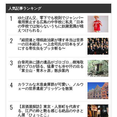
人気記事ランキング
ゆたぼん父、零下でも校則でジャンパー
着用禁止する広島の中学校に私見「日本
の学校では知らないうちに奴隷意識が植
えつけられる」
『経団連と増税政治家が壊す本当は世界
一の日本経済』〜上念司氏が日本をダメ
にする寄生虫をブッタ斬る〜
白骨死体に謎の遺品がゴロゴロ…樹海取
材のプロが語る、猛暑でも冷や汗の出る
「富士山・青木ヶ原」散歩案内
カラフルな木造倉庫群が可愛い、ノルウ
ェーの世界遺産ブリッゲンを散策
【居酒屋探訪】東京・人形町を代表す
る、江戸の粋と艶を感じる絶品のやきと
ん屋「ひょっとこ」