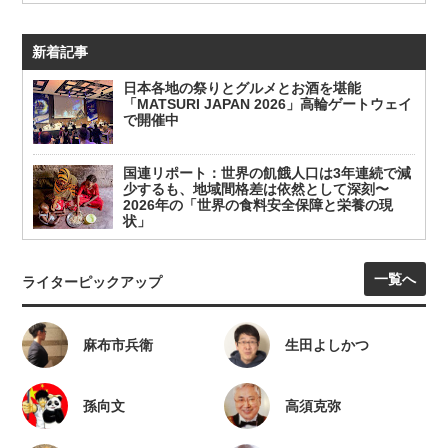
新着記事
日本各地の祭りとグルメとお酒を堪能
「MATSURI JAPAN 2026」高輪ゲートウェイ
で開催中
国連リポート：世界の飢餓人口は3年連続で減
少するも、地域間格差は依然として深刻〜
2026年の「世界の食料安全保障と栄養の現
状」
一覧へ
ライターピックアップ
麻布市兵衛
生田よしかつ
孫向文
高須克弥