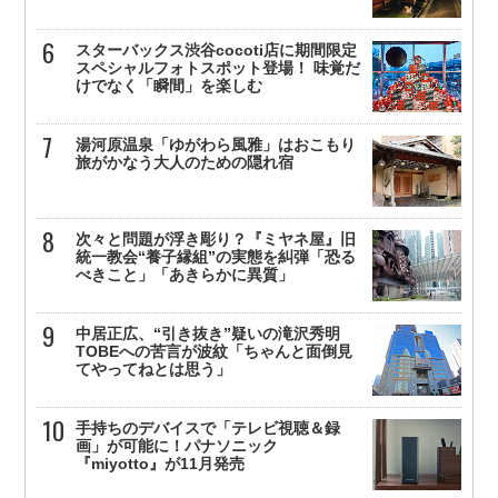
スターバックス渋谷cocoti店に期間限定
スペシャルフォトスポット登場！ 味覚だ
けでなく「瞬間」を楽しむ
湯河原温泉「ゆがわら風雅」はおこもり
旅がかなう大人のための隠れ宿
次々と問題が浮き彫り？『ミヤネ屋』旧
統一教会“養子縁組”の実態を糾弾「恐る
べきこと」「あきらかに異質」
中居正広、“引き抜き”疑いの滝沢秀明
TOBEへの苦言が波紋「ちゃんと面倒見
てやってねとは思う」
手持ちのデバイスで「テレビ視聴＆録
画」が可能に！パナソニック
『miyotto』が11月発売