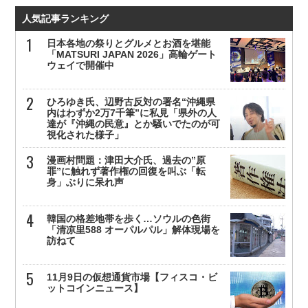
人気記事ランキング
日本各地の祭りとグルメとお酒を堪能
「MATSURI JAPAN 2026」高輪ゲート
ウェイで開催中
ひろゆき氏、辺野古反対の署名“沖縄県
内はわずか2万7千筆”に私見「県外の人
達が『沖縄の民意』とか騒いでたのが可
視化された様子」
漫画村問題：津田大介氏、過去の”原
罪”に触れず著作権の回復を叫ぶ「転
身」ぶりに呆れ声
韓国の格差地帯を歩く…ソウルの色街
「清凉里588 オーパルパル」解体現場を
訪ねて
11月9日の仮想通貨市場【フィスコ・ビ
ットコインニュース】