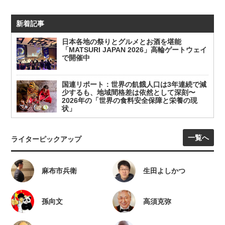
新着記事
日本各地の祭りとグルメとお酒を堪能
「MATSURI JAPAN 2026」高輪ゲートウェイ
で開催中
国連リポート：世界の飢餓人口は3年連続で減
少するも、地域間格差は依然として深刻〜
2026年の「世界の食料安全保障と栄養の現
状」
一覧へ
ライターピックアップ
麻布市兵衛
生田よしかつ
孫向文
高須克弥