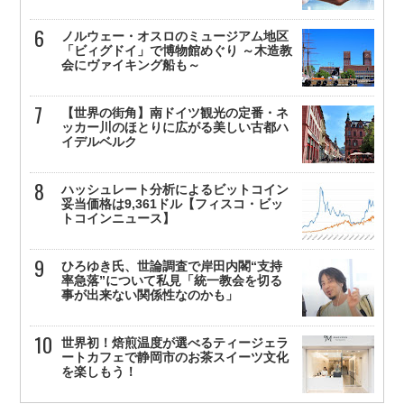
ノルウェー・オスロのミュージアム地区
「ビィグドイ」で博物館めぐり ～木造教
会にヴァイキング船も～
【世界の街角】南ドイツ観光の定番・ネ
ッカー川のほとりに広がる美しい古都ハ
イデルベルク
ハッシュレート分析によるビットコイン
妥当価格は9,361ドル【フィスコ・ビッ
トコインニュース】
ひろゆき氏、世論調査で岸田内閣“支持
率急落”について私見「統一教会を切る
事が出来ない関係性なのかも」
世界初！焙煎温度が選べるティージェラ
ートカフェで静岡市のお茶スイーツ文化
を楽しもう！