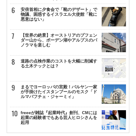
安倍首相に夕食会で「靴のデザート」で
物議、困惑するイスラエル大使館「靴に
悪意はない」
【世界の絶景】オーストリアのプフェン
ダー山から、ボーデン湖やアルプスのパ
ノラマを楽しむ
道路の点検作業のコストを大幅に削減す
る土木テックとは？
まるでヨーロッパの宮殿！バルヤン一家
が手掛けたイスタンブールのモスク「ド
ルマバフチェ・ジャーミィ」
freeeが雑誌『起業時代』創刊、CMには
起業の経験者でもある芸人ヒロシさんを
起用