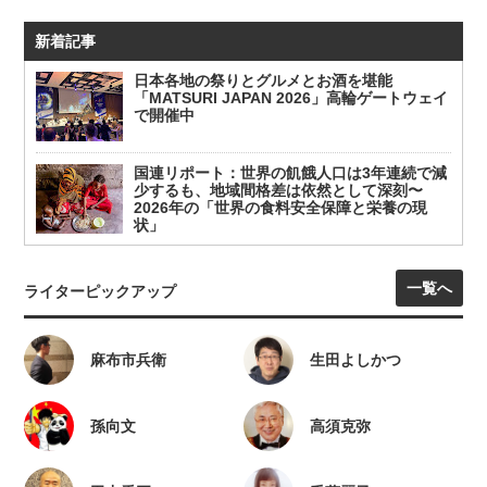
新着記事
日本各地の祭りとグルメとお酒を堪能
「MATSURI JAPAN 2026」高輪ゲートウェイ
で開催中
国連リポート：世界の飢餓人口は3年連続で減
少するも、地域間格差は依然として深刻〜
2026年の「世界の食料安全保障と栄養の現
状」
一覧へ
ライターピックアップ
麻布市兵衛
生田よしかつ
孫向文
高須克弥