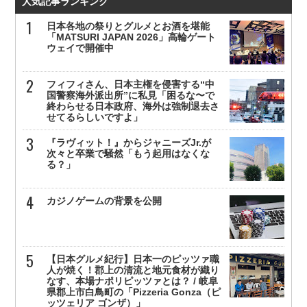
人気記事ランキング
日本各地の祭りとグルメとお酒を堪能
「MATSURI JAPAN 2026」高輪ゲート
ウェイで開催中
フィフィさん、日本主権を侵害する“中
国警察海外派出所”に私見「困るな〜で
終わらせる日本政府、海外は強制退去さ
せてるらしいですよ」
『ラヴィット！』からジャニーズJr.が
次々と卒業で騒然「もう起用はなくな
る？」
カジノゲームの背景を公開
【日本グルメ紀行】日本一のピッツァ職
人が焼く！郡上の清流と地元食材が織り
なす、本場ナポリピッツァとは？ / 岐阜
県郡上市白鳥町の「Pizzeria Gonza（ピ
ッツェリア ゴンザ）」