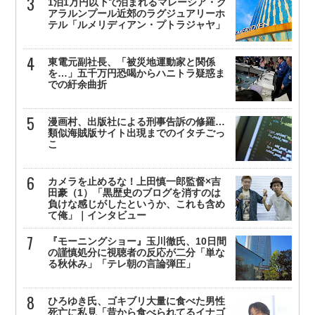
1泊1万円以下で泊まれるマレーシア・ク
アラルンプール近郊のラグジュアリーホ
テル「ルメリディアン・プトラジャヤ」
東電元副社長、「被災地運動家と関係
を…」五千万円恐喝からハニトラ疑惑ま
での紆余曲折
漫画村、出版社による刑事告訴の修羅…
類似海賊版サイト出現までのイタチごっ
こ
カメラを止めるな！上田慎一郎監督×吉
田豪（1）「黒歴史のブログを消すのは
負けな感じがしたというか、これも含め
て俺」｜インタビュー
『モーニングショー』玉川徹氏、10日間
の謹慎処分に視聴者の反応が二分「単な
る秋休み」「テレ朝の言論弾圧」
ひろゆき氏、ゴキブリ大量に食べた男性
死亡に私見「昔から食べられてるイナゴ