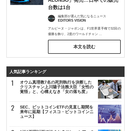
ALONSO」発売…日本での販売
台数は1台
編集部が選んだ気になるニュース
EDITORS VISION
アルピーヌ・ジャポンは、F1世界選手権で32回の
優勝を飾り、2度のワールドチャン
…
本文を読む
人気記事ランキング
オウム真理教7名の死刑執行を決断した
クリスチャン上川陽子法務大臣「女性の
覚悟」と、心構えなき「女の落ち度」
SEC、ビットコインETFの見直し期間を
来年に延期【フィスコ・ビットコインニ
ュース】