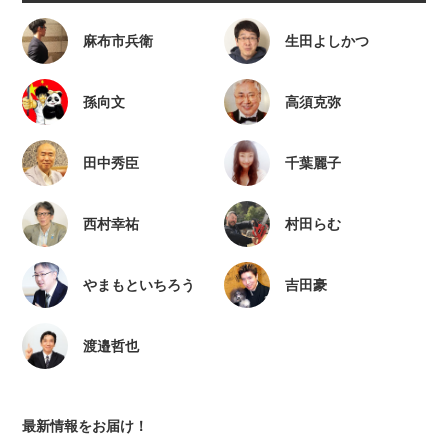
麻布市兵衛
生田よしかつ
孫向文
高須克弥
田中秀臣
千葉麗子
西村幸祐
村田らむ
やまもといちろう
吉田豪
渡邉哲也
最新情報をお届け！