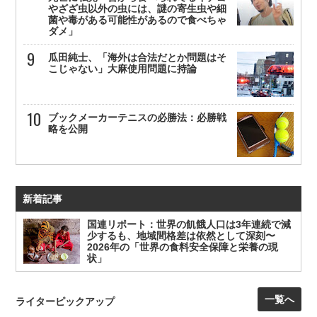
やざざ虫以外の虫には、謎の寄生虫や細
菌や毒がある可能性があるので食べちゃ
ダメ」
瓜田純士、「海外は合法だとか問題はそ
こじゃない」大麻使用問題に持論
ブックメーカーテニスの必勝法：必勝戦
略を公開
新着記事
国連リポート：世界の飢餓人口は3年連続で減
少するも、地域間格差は依然として深刻〜
2026年の「世界の食料安全保障と栄養の現
状」
一覧へ
ライターピックアップ