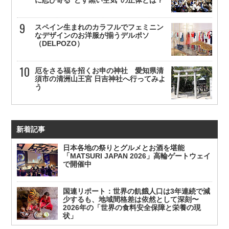
に忍び寄る”どす黒い空気”の正体とは？
スペイン生まれのカラフルでフェミニン
なデザインのお洋服が揃うデルポソ
（DELPOZO）
厄をさる福を招くお申の神社 愛知県清
須市の清洲山王宮 日吉神社へ行ってみよ
う
新着記事
日本各地の祭りとグルメとお酒を堪能
「MATSURI JAPAN 2026」高輪ゲートウェイ
で開催中
国連リポート：世界の飢餓人口は3年連続で減
少するも、地域間格差は依然として深刻〜
2026年の「世界の食料安全保障と栄養の現
状」