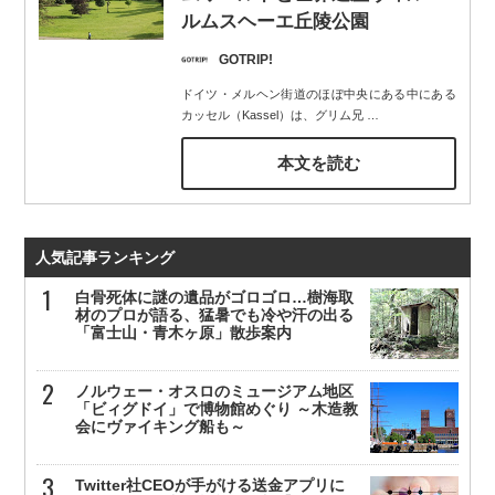
ルムスヘーエ丘陵公園
GOTRIP!
ドイツ・メルヘン街道のほぼ中央にある中にある
カッセル（Kassel）は、グリム兄
…
本文を読む
人気記事ランキング
白骨死体に謎の遺品がゴロゴロ…樹海取
材のプロが語る、猛暑でも冷や汗の出る
「富士山・青木ヶ原」散歩案内
ノルウェー・オスロのミュージアム地区
「ビィグドイ」で博物館めぐり ～木造教
会にヴァイキング船も～
Twitter社CEOが手がける送金アプリに