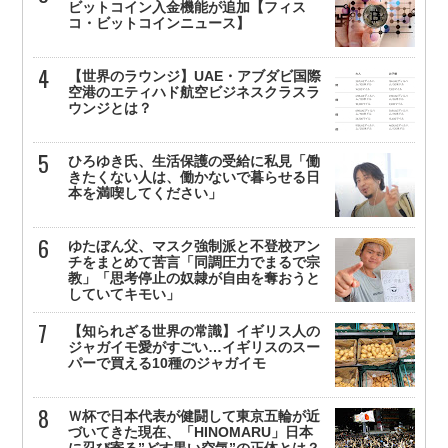
ビットコイン入金機能が追加【フィス
コ・ビットコインニュース】
【世界のラウンジ】UAE・アブダビ国際
空港のエティハド航空ビジネスクラスラ
ウンジとは？
ひろゆき氏、生活保護の受給に私見「働
きたくない人は、働かないで暮らせる日
本を満喫してください」
ゆたぼん父、マスク強制派と不登校アン
チをまとめて苦言「同調圧力でまるで宗
教」「思考停止の奴隷が自由を奪おうと
していてキモい」
【知られざる世界の常識】イギリス人の
ジャガイモ愛がすごい…イギリスのスー
パーで買える10種のジャガイモ
Ｗ杯で日本代表が健闘して東京五輪が近
づいてきた現在、「HINOMARU」日本