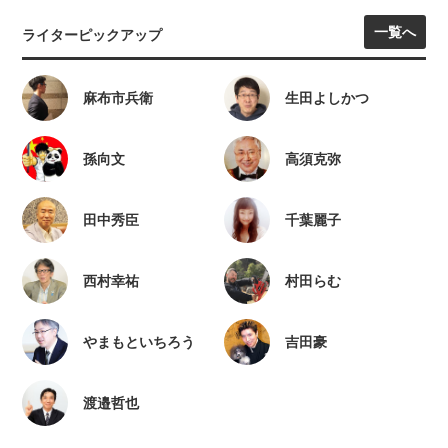
一覧へ
ライターピックアップ
麻布市兵衛
生田よしかつ
孫向文
高須克弥
田中秀臣
千葉麗子
西村幸祐
村田らむ
やまもといちろう
吉田豪
渡邉哲也