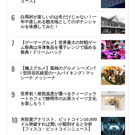
ュース】
白馬村が楽しいのは冬だけじゃない！一
年中楽しめる観光地としてのポテンシャ
ルを体感してみた！
【ゲーマーグルメ】世界最大の対戦ゲー
ム祭典は冷凍食品を電子レンジで温める
祭典 / ドリームハック
【極上グルメ】孤独のグルメ シーズン7
/ 世田谷区経堂の一人バイキング / マッ
シーナ メッシーナ
世界初！焙煎温度が選べるティージェラ
ートカフェで静岡市のお茶スイーツ文化
を楽しもう！
米投資アナリスト、ビットコイン10,000
ドル突破すれば買いが殺到すると分析
【フィスコ・ビットコインニュース】