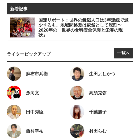
新着記事
国連リポート：世界の飢餓人口は3年連続で減
少するも、地域間格差は依然として深刻〜
2026年の「世界の食料安全保障と栄養の現
状」
一覧へ
ライターピックアップ
麻布市兵衛
生田よしかつ
孫向文
高須克弥
田中秀臣
千葉麗子
西村幸祐
村田らむ