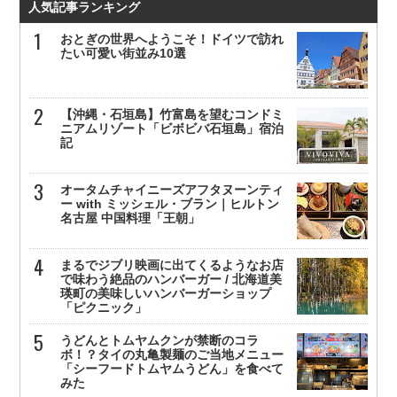
人気記事ランキング
おとぎの世界へようこそ！ドイツで訪れ
たい可愛い街並み10選
【沖縄・石垣島】竹富島を望むコンドミ
ニアムリゾート「ビボビバ石垣島」宿泊
記
オータムチャイニーズアフタヌーンティ
ー with ミッシェル・ブラン｜ヒルトン
名古屋 中国料理「王朝」
まるでジブリ映画に出てくるようなお店
で味わう絶品のハンバーガー / 北海道美
瑛町の美味しいハンバーガーショップ
「ピクニック」
うどんとトムヤムクンが禁断のコラ
ボ！？タイの丸亀製麺のご当地メニュー
「シーフードトムヤムうどん」を食べて
みた