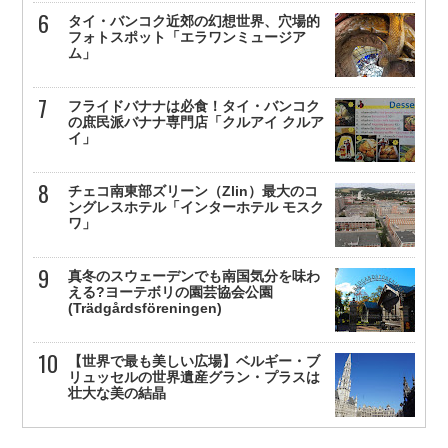
タイ・バンコク近郊の幻想世界、穴場的
フォトスポット「エラワンミュージア
ム」
フライドバナナは必食！タイ・バンコク
の庶民派バナナ専門店「クルアイ クルア
イ」
チェコ南東部ズリーン（Zlin）最大のコ
ングレスホテル「インターホテル モスク
ワ」
真冬のスウェーデンでも南国気分を味わ
える?ヨーテボリの園芸協会公園
(Trädgårdsföreningen)
【世界で最も美しい広場】ベルギー・ブ
リュッセルの世界遺産グラン・プラスは
壮大な美の結晶