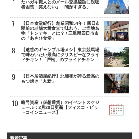
たハガキ職人とのメール交換秘話に視聴
者困惑「笑えない」「闇深すぎる」
【日本食堂紀行】創業昭和54年！四日市
駅前の老舗大衆食堂で味わう、ご当地名
物「トンテキ」とは？ / 三重県四日市市
の「あさひ食堂」
【魅惑のギャンブル場メシ】東京競馬場
で味わいたい最高にクリスピーなフライ
ドチキン / 「戸松」のフライドチキン
【日本居酒屋紀行】北浦和が誇る最高の
もつ焼き「丸新」
暗号資産（仮想通貨）のイベントスケジ
ュール：2月20日更新【フィスコ・ビッ
トコインニュース】
新着記事