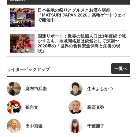
日本各地の祭りとグルメとお酒を堪能
「MATSURI JAPAN 2026」高輪ゲートウェイ
で開催中
国連リポート：世界の飢餓人口は3年連続で減
少するも、地域間格差は依然として深刻〜
2026年の「世界の食料安全保障と栄養の現
状」
一覧へ
ライターピックアップ
麻布市兵衛
生田よしかつ
孫向文
高須克弥
田中秀臣
千葉麗子