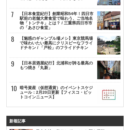
【日本食堂紀行】創業昭和54年！四日市
駅前の老舗大衆食堂で味わう、ご当地名
物「トンテキ」とは？ / 三重県四日市市
の「あさひ食堂」
【魅惑のギャンブル場メシ】東京競馬場
で味わいたい最高にクリスピーなフライ
ドチキン / 「戸松」のフライドチキン
【日本居酒屋紀行】北浦和が誇る最高の
もつ焼き「丸新」
暗号資産（仮想通貨）のイベントスケジ
ュール：2月20日更新【フィスコ・ビッ
トコインニュース】
新着記事