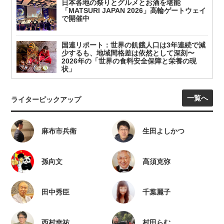
日本各地の祭りとグルメとお酒を堪能
「MATSURI JAPAN 2026」高輪ゲートウェイ
で開催中
国連リポート：世界の飢餓人口は3年連続で減
少するも、地域間格差は依然として深刻〜
2026年の「世界の食料安全保障と栄養の現
状」
一覧へ
ライターピックアップ
麻布市兵衛
生田よしかつ
孫向文
高須克弥
田中秀臣
千葉麗子
西村幸祐
村田らむ