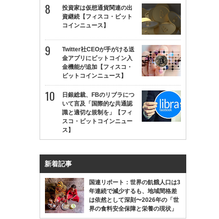
投資家は仮想通貨関連の出
資継続【フィスコ・ビット
コインニュース】
Twitter社CEOが手がける送
金アプリにビットコイン入
金機能が追加【フィスコ・
ビットコインニュース】
日銀総裁、FBのリブラにつ
いて言及「国際的な共通認
識と適切な規制を」【フィ
スコ・ビットコインニュー
ス】
新着記事
国連リポート：世界の飢餓人口は3
年連続で減少するも、地域間格差
は依然として深刻〜2026年の「世
界の食料安全保障と栄養の現状」