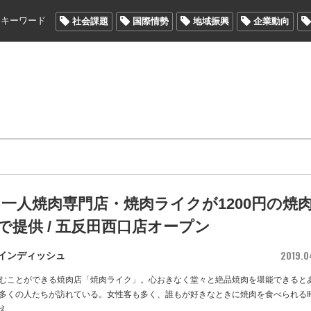
メキーワード
社会課題
国際情勢
地域振興
企業動向
一人焼肉専門店・焼肉ライクが1200円の焼
円で提供 / 五反田西口店オープン
2019.0
インディッシュ
むことができる焼肉店「焼肉ライク」。心おきなく堂々と絶品焼肉を堪能できると
多くの人たちが訪れている。女性客も多く、誰もが好きなときに焼肉を食べられる
え
…