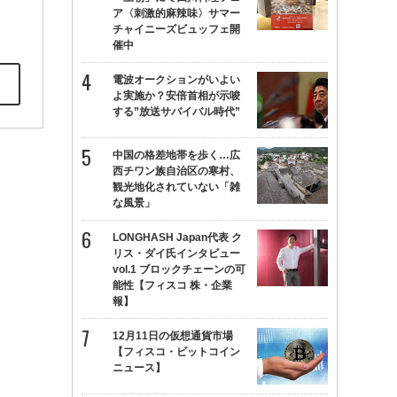
ア〈刺激的麻辣味〉サマー
チャイニーズビュッフェ開
催中
電波オークションがいよい
よ実施か？安倍首相が示唆
する”放送サバイバル時代”
中国の格差地帯を歩く…広
西チワン族自治区の寒村、
観光地化されていない「雑
な風景」
LONGHASH Japan代表 ク
リス・ダイ氏インタビュー
vol.1 ブロックチェーンの可
能性【フィスコ 株・企業
報】
12月11日の仮想通貨市場
【フィスコ・ビットコイン
ニュース】