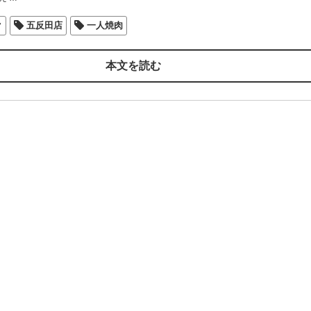
ク
五反田店
一人焼肉
本文を読む