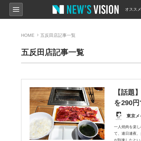
オスス
HOME
五反田店記事一覧
五反田店記事一覧
【話題】
を290
東京メ
一人焼肉を楽し
て、連日連夜、
が到来したとい