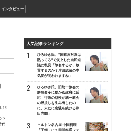
インタビュー
人気記事ランキング
ひろゆき氏、“国葬反対派は
黙ってろ”で炎上した自民道
議に私見「除名するか、放
置するのか？岸田総裁の本
気度が問われますね」
肉
ひろゆき氏、旧統一教会の
解散命令に動かぬ政府に反
応「行政の怠慢が統一教会
の野放しを生み出したの
4.16
に、未だに怠慢を続ける岸
田内閣」
あっ
時代
ヒルトン名古屋 中国料理
「王朝」にて四川料理フェ