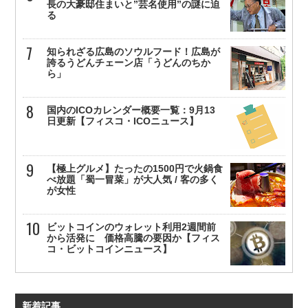
長の大豪邸住まいと”芸名使用”の謎に迫
る
知られざる広島のソウルフード！広島が
誇るうどんチェーン店「うどんのちか
ら」
国内のICOカレンダー概要一覧：9月13
日更新【フィスコ・ICOニュース】
【極上グルメ】たったの1500円で火鍋食
べ放題「蜀一冒菜」が大人気 / 客の多く
が女性
ビットコインのウォレット利用2週間前
から活発に 価格高騰の要因か【フィス
コ・ビットコインニュース】
新着記事