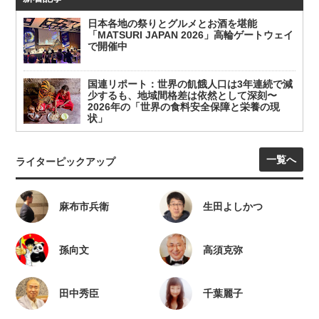
日本各地の祭りとグルメとお酒を堪能
「MATSURI JAPAN 2026」高輪ゲートウェイ
で開催中
国連リポート：世界の飢餓人口は3年連続で減
少するも、地域間格差は依然として深刻〜
2026年の「世界の食料安全保障と栄養の現
状」
一覧へ
ライターピックアップ
麻布市兵衛
生田よしかつ
孫向文
高須克弥
田中秀臣
千葉麗子