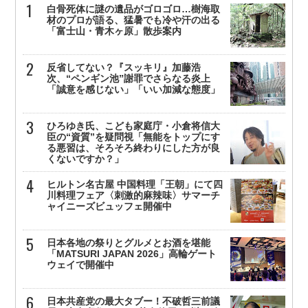
白骨死体に謎の遺品がゴロゴロ…樹海取
材のプロが語る、猛暑でも冷や汗の出る
「富士山・青木ヶ原」散歩案内
反省してない？『スッキリ』加藤浩
次、“ペンギン池”謝罪でさらなる炎上
「誠意を感じない」「いい加減な態度」
ひろゆき氏、こども家庭庁・小倉将信大
臣の“資質”を疑問視「無能をトップにす
る悪習は、そろそろ終わりにした方が良
くないですか？」
ヒルトン名古屋 中国料理「王朝」にて四
川料理フェア〈刺激的麻辣味〉サマーチ
ャイニーズビュッフェ開催中
日本各地の祭りとグルメとお酒を堪能
「MATSURI JAPAN 2026」高輪ゲート
ウェイで開催中
日本共産党の最大タブー！不破哲三前議