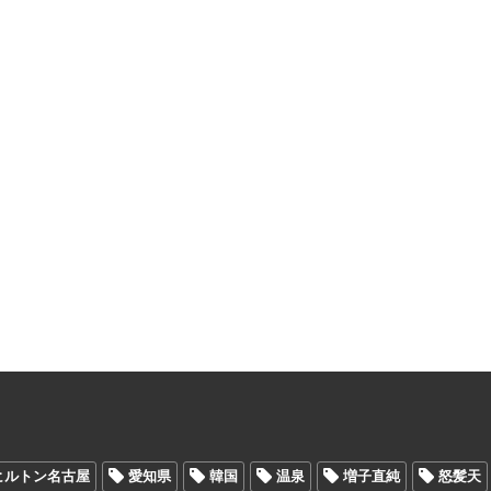
ヒルトン名古屋
愛知県
韓国
温泉
増子直純
怒髪天