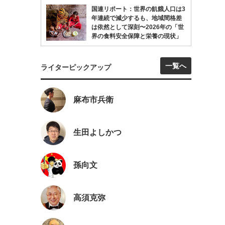
国連リポート：世界の飢餓人口は3
年連続で減少するも、地域間格差
は依然として深刻〜2026年の「世
界の食料安全保障と栄養の現状」
一覧へ
ライターピックアップ
麻布市兵衛
生田よしかつ
孫向文
高須克弥