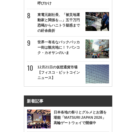
呼びかけ
東電元副社長、「被災地運
動家と関係を…」五千万円
恐喝からハニトラ疑惑まで
の紆余曲折
世界一有名なバックパッカ
ー街は観光地に！？バンコ
ク・カオサンのいま
12月21日の仮想通貨市場
【フィスコ・ビットコイン
ニュース】
新着記事
日本各地の祭りとグルメとお酒を
堪能「MATSURI JAPAN 2026」
高輪ゲートウェイで開催中