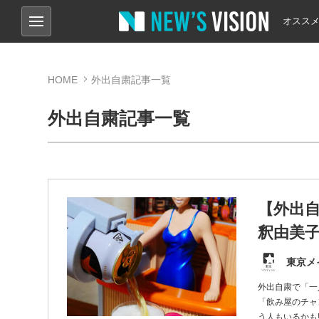
オスス
HOME
外出自粛記事一覧
外出自粛記事一覧
【外出
釈由美
東京メ
外出自粛で「一
「飲み屋のチャ
う人もいるかも!