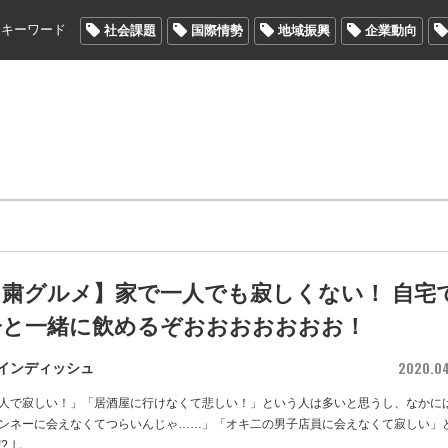
メキーワード
社会課題
国際情勢
地域振興
企業動向
自粛グルメ】家で一人でも寂しくない！ 自宅
子と一緒に飲めるぞおおおおおおお！
2020.0
インディッシュ
人で寂しい！」「居酒屋に行けなくて悲しい！」という人は多いと思うし、なかに
ンネーに会えなくてつらいんじゃ……」「オキ二の男子店員に会えなくて寂しい」
? し
…