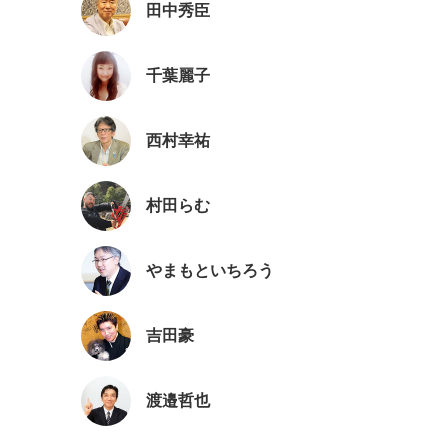
田中秀臣
千葉麗子
西村幸祐
村田らむ
やまもといちろう
吉田豪
渡邉哲也