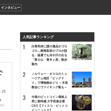
インタビュー
人気記事ランキング
白骨死体に謎の遺品がゴロ
ゴロ…樹海取材のプロが語
る、猛暑でも冷や汗の出る
「富士山・青木ヶ原」散歩
案内
で
ノルウェー・オスロのミュ
ージアム地区「ビィグド
イ」で博物館めぐり ～木造
教会にヴァイキング船も～
4.25
今後のビットコイン価格上
は
昇に期待感 大手投資企業
とい
CEO【フィスコ・ビットコ
インニュース】