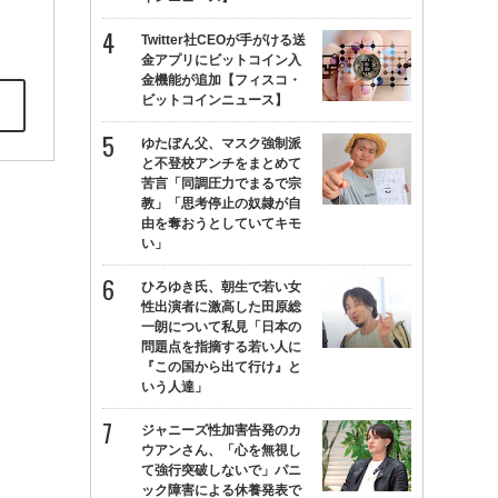
Twitter社CEOが手がける送
金アプリにビットコイン入
金機能が追加【フィスコ・
ビットコインニュース】
ゆたぼん父、マスク強制派
と不登校アンチをまとめて
苦言「同調圧力でまるで宗
教」「思考停止の奴隷が自
由を奪おうとしていてキモ
い」
ひろゆき氏、朝生で若い女
性出演者に激高した田原総
一朗について私見「日本の
問題点を指摘する若い人に
『この国から出て行け』と
いう人達」
ジャニーズ性加害告発のカ
ウアンさん、「心を無視し
て強行突破しないで」パニ
ック障害による休養発表で