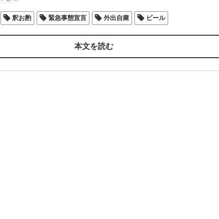
釈お酌
緊急事態宣言
外出自粛
ビール
本文を読む